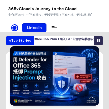
365vCloud's Journey to the Cloud
Skip
安合规智云汇--"不积跬步，无以至千里；不积小流，无以成江海"
to
content
LinkedIn
r for Office 365 Plan 1 纳入 E3：让邮件与协作安全成为 Microsoft 365 E3
Top Stories
/2026