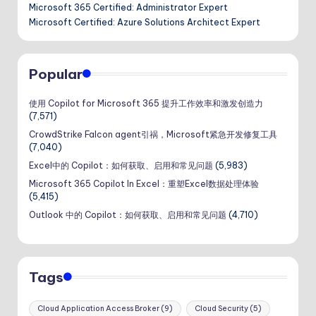
Microsoft 365 Certified: Administrator Expert
Microsoft Certified: Azure Solutions Architect Expert
Popular
使用 Copilot for Microsoft 365 提升工作效率和激发创造力
(7,571)
CrowdStrike Falcon agent引祸，Microsoft紧急开发修复工具
(7,040)
Excel中的 Copilot：如何获取、启用和常见问题
(5,983)
Microsoft 365 Copilot In Excel：重塑Excel数据处理体验
(5,415)
Outlook 中的 Copilot：如何获取、启用和常见问题
(4,710)
Tags
Cloud Application Access Broker
(9)
Cloud Security
(5)