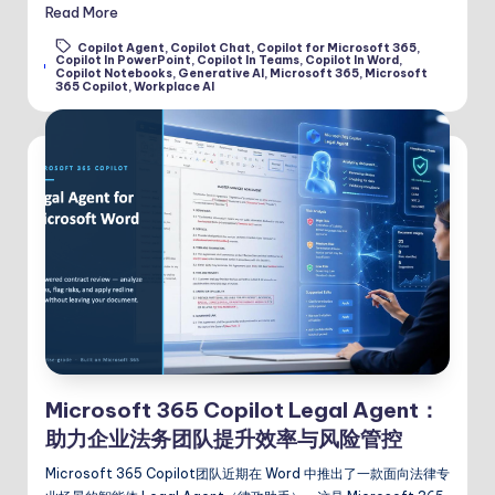
Read More
Copilot Agent
,
Copilot Chat
,
Copilot for Microsoft 365
,
Copilot In PowerPoint
,
Copilot In Teams
,
Copilot In Word
,
Tags:
Copilot Notebooks
,
Generative AI
,
Microsoft 365
,
Microsoft
365 Copilot
,
Workplace AI
Microsoft 365 Copilot Legal Agent：
助力企业法务团队提升效率与风险管控
Microsoft 365 Copilot团队近期在 Word 中推出了一款面向法律专