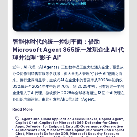
智能体时代的统一控制平面：借助
Microsoft Agent 365统一发现企业 AI 代
理并治理 “影子 AI”
近年，AI 代理（AI Agents）正如数字员工般大批涌入企业，覆盖从
办公协作到销售客服等各领域，但大量无人管理的“影子 AI”也随之而
来。据行业调研显示，生成式AI 在企业中的普及率从2023年初的仅
33%飙升至2024年年中超过 70%；到 2025年初，已有超过一半的
企业引入了AI代理。微软预计 2028年全球将有超过 13亿 个AI代理在
各组织内部运转。由此引发的AI代理泛滥（Agent…
Read More
Agent 365
,
Cloud Application Access Broker
,
Copilot Agent
,
Copilot Chat
,
Copilot for Microsoft 365
,
Defender for Cloud
Apps
,
Defender for Endpoint
,
Entra ID Governance
,
Generative
Tags:
AI
,
Microsoft 365
,
Microsoft 365 Copilot
,
Microsoft 365 Copilot
Chat
,
Microsoft Defender XDR
,
Microsoft Security Exposure