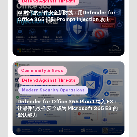
Defend Against Threats
AI 时代的邮件安全新防线：用Defender for
Office 365 抵御 Prompt Injection 攻击
Posted
Community & News
in
Defend Against Threats
Modern Security Operations
Defender for Office 365 Plan 1 纳入 E3：
让邮件与协作安全成为 Microsoft 365 E3 的
默认能力