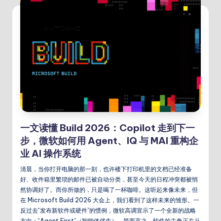
一文读懂 Build 2026：Copilot 走到下一
步，微软如何用 Agent、IQ 与 MAI 重构企
业 AI 操作系统
清晨，当你打开电脑的那一刻，也许楼下打印机里的文档已经准备
好、收件箱里繁琐的邮件已被自动分类，甚至今天的日程冲突都被悄
然协调好了。而你所做的，只是喝了一杯咖啡。这听起来像未来，但
在 Microsoft Build 2026 大会上，我们看到了这样未来的雏形。一
反过去“发布新软件或硬件”的惯例，微软高调宣示了一个全新的战略
方向：“Agent First”（智能体优先）。简而言之，软件的主角正在从