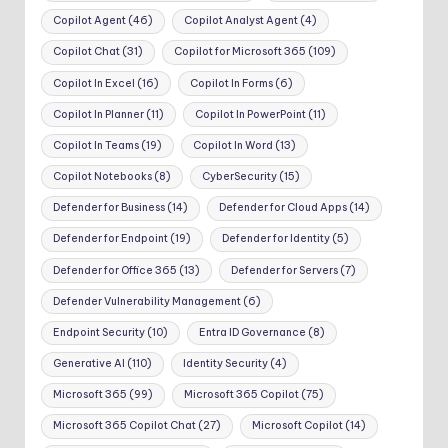
Copilot Agent
(46)
Copilot Analyst Agent
(4)
Copilot Chat
(31)
Copilot for Microsoft 365
(109)
Copilot In Excel
(16)
Copilot In Forms
(6)
Copilot In Planner
(11)
Copilot In PowerPoint
(11)
Copilot In Teams
(19)
Copilot In Word
(13)
Copilot Notebooks
(8)
CyberSecurity
(15)
Defender for Business
(14)
Defender for Cloud Apps
(14)
Defender for Endpoint
(19)
Defender for Identity
(5)
Defender for Office 365
(13)
Defender for Servers
(7)
Defender Vulnerability Management
(6)
Endpoint Security
(10)
Entra ID Governance
(8)
Generative AI
(110)
Identity Security
(4)
Microsoft 365
(99)
Microsoft 365 Copilot
(75)
Microsoft 365 Copilot Chat
(27)
Microsoft Copilot
(14)