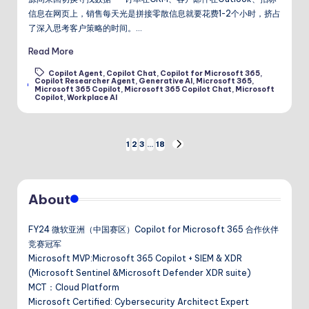
信息在网页上，销售每天光是拼接零散信息就要花费1-2个小时，挤占
了深入思考客户策略的时间。…
Read More
Copilot Agent
,
Copilot Chat
,
Copilot for Microsoft 365
,
Copilot Researcher Agent
,
Generative AI
,
Microsoft 365
,
Tags:
Microsoft 365 Copilot
,
Microsoft 365 Copilot Chat
,
Microsoft
Copilot
,
Workplace AI
文
1
2
3
…
18
NEXT
PAGE
章
About
分
页
FY24 微软亚洲（中国赛区）Copilot for Microsoft 365 合作伙伴
竞赛冠军
Microsoft MVP:Microsoft 365 Copilot + SIEM & XDR
(Microsoft Sentinel &Microsoft Defender XDR suite)
MCT：Cloud Platform
Microsoft Certified: Cybersecurity Architect Expert