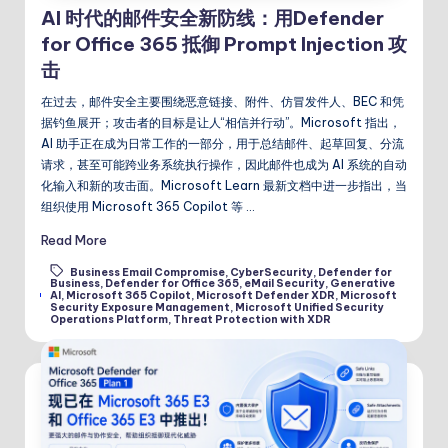
AI 时代的邮件安全新防线：用Defender
for Office 365 抵御 Prompt Injection 攻
击
在过去，邮件安全主要围绕恶意链接、附件、仿冒发件人、BEC 和凭
据钓鱼展开；攻击者的目标是让人“相信并行动”。Microsoft 指出，
AI 助手正在成为日常工作的一部分，用于总结邮件、起草回复、分流
请求，甚至可能跨业务系统执行操作，因此邮件也成为 AI 系统的自动
化输入和新的攻击面。Microsoft Learn 最新文档中进一步指出，当
组织使用 Microsoft 365 Copilot 等 …
Read More
Business Email Compromise
,
CyberSecurity
,
Defender for
Business
,
Defender for Office 365
,
eMail Security
,
Generative
Tags:
AI
,
Microsoft 365 Copilot
,
Microsoft Defender XDR
,
Microsoft
Security Exposure Management
,
Microsoft Unified Security
Operations Platform
,
Threat Protection with XDR