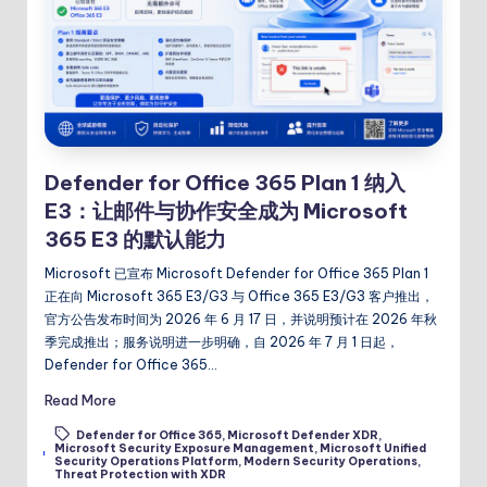
Defender for Office 365 Plan 1 纳入
E3：让邮件与协作安全成为 Microsoft
365 E3 的默认能力
Microsoft 已宣布 Microsoft Defender for Office 365 Plan 1
正在向 Microsoft 365 E3/G3 与 Office 365 E3/G3 客户推出，
官方公告发布时间为 2026 年 6 月 17 日，并说明预计在 2026 年秋
季完成推出；服务说明进一步明确，自 2026 年 7 月 1 日起，
Defender for Office 365…
Read More
Defender for Office 365
,
Microsoft Defender XDR
,
Microsoft Security Exposure Management
,
Microsoft Unified
Tags:
Security Operations Platform
,
Modern Security Operations
,
Threat Protection with XDR