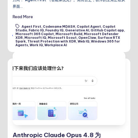
界面…
Read More
Agent First
,
Codename MDASH
,
Copilot Agent
,
Copilot
Studio
,
Fabric IQ
,
Foundry IQ
,
Generative AI
,
GitHub Copilot app
,
Microsoft 365 Copilot
,
Microsoft Build
,
Microsoft Defender
Tags:
XDR
,
Microsoft IQ
,
Microsoft Scout
,
OpenClaw
,
Surface RTX
Spark
,
Threat Protection with XDR
,
Web IQ
,
Windows 365 for
Agents
,
Work IQ
,
Workplace AI
Anthropic Claude Opus 4.8 为