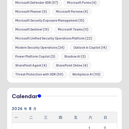
Microsoft Defender XDR
(57)
Microsoft Forms
(4)
Microsoft Planner
(9)
Microsoft Purview
(4)
Microsoft Security Exposure Management
(15)
Microsoft Sentinel
(19)
Microsoft Teams
(11)
Microsoft Unified Security Operations Platform
(22)
Modern Security Operations
(24)
Outlook In Copilot
(14)
Power Platform Copilot
(3)
Shadow AI
(3)
SharePoint Agent
(4)
SharePoint Online
(4)
Threat Protection with XDR
(59)
Workplace AI
(110)
Calendar
2026 年 8 月
一
二
三
四
五
六
日
1
2