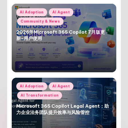
Posted
AI Adoption
AI Agent
in
Community & News
2026年Microsoft 365 Copilot 7月版更
新-用户使用
Posted
AI Adoption
AI Agent
in
AI Transformation
Microsoft 365 Copilot Legal Agent：助
力企业法务团队提升效率与风险管控