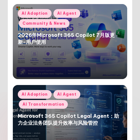
Posted
AI Adoption
AI Agent
in
Community & News
2026年Microsoft 365 Copilot 7月版更
新-用户使用
Posted
AI Adoption
AI Agent
in
AI Transformation
Microsoft 365 Copilot Legal Agent：助
力企业法务团队提升效率与风险管控