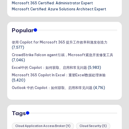
Microsoft 365 Certified: Administrator Expert
Microsoft Certified: Azure Solutions Architect Expert
Popular
使用 Copilot for Microsoft 365 提升工作效率和激发创造力
(7,577)
CrowdStrike Falcon agent引祸，Microsoft紧急开发修复工具
(7,046)
Excel中的 Copilot：如何获取、启用和常见问题
(5,983)
Microsoft 365 Copilot In Excel：重塑Excel数据处理体验
(5,420)
Outlook 中的 Copilot：如何获取、启用和常见问题
(4,716)
Tags
Cloud Application Access Broker
(9)
Cloud Security
(5)