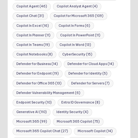
Copilot Agent
(46)
Copilot Analyst Agent
(4)
Copilot Chat
(31)
Copilot for Microsoft 365
(109)
Copilot In Excel
(16)
Copilot In Forms
(6)
Copilot In Planner
(11)
Copilot In PowerPoint
(11)
Copilot In Teams
(19)
Copilot In Word
(13)
Copilot Notebooks
(8)
CyberSecurity
(15)
Defender for Business
(14)
Defender for Cloud Apps
(14)
Defender for Endpoint
(19)
Defender for Identity
(5)
Defender for Office 365
(13)
Defender for Servers
(7)
Defender Vulnerability Management
(6)
Endpoint Security
(10)
Entra ID Governance
(8)
Generative AI
(110)
Identity Security
(4)
Microsoft 365
(99)
Microsoft 365 Copilot
(75)
Microsoft 365 Copilot Chat
(27)
Microsoft Copilot
(14)