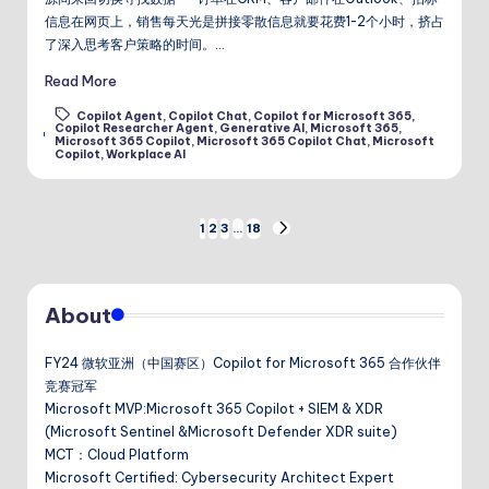
信息在网页上，销售每天光是拼接零散信息就要花费1-2个小时，挤占
了深入思考客户策略的时间。…
Read More
Copilot Agent
,
Copilot Chat
,
Copilot for Microsoft 365
,
Copilot Researcher Agent
,
Generative AI
,
Microsoft 365
,
Tags:
Microsoft 365 Copilot
,
Microsoft 365 Copilot Chat
,
Microsoft
Copilot
,
Workplace AI
文
1
2
3
…
18
NEXT
PAGE
章
About
分
页
FY24 微软亚洲（中国赛区）Copilot for Microsoft 365 合作伙伴
竞赛冠军
Microsoft MVP:Microsoft 365 Copilot + SIEM & XDR
(Microsoft Sentinel &Microsoft Defender XDR suite)
MCT：Cloud Platform
Microsoft Certified: Cybersecurity Architect Expert