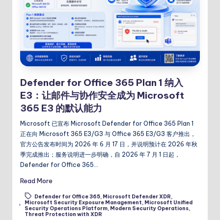
Defender for Office 365 Plan 1 纳入
E3：让邮件与协作安全成为 Microsoft
365 E3 的默认能力
Microsoft 已宣布 Microsoft Defender for Office 365 Plan 1
正在向 Microsoft 365 E3/G3 与 Office 365 E3/G3 客户推出，
官方公告发布时间为 2026 年 6 月 17 日，并说明预计在 2026 年秋
季完成推出；服务说明进一步明确，自 2026 年 7 月 1 日起，
Defender for Office 365…
Read More
Defender for Office 365
,
Microsoft Defender XDR
,
Microsoft Security Exposure Management
,
Microsoft Unified
Tags:
Security Operations Platform
,
Modern Security Operations
,
Threat Protection with XDR