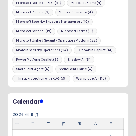
Microsoft Defender XDR
(57)
Microsoft Forms
(4)
Microsoft Planner
(9)
Microsoft Purview
(4)
Microsoft Security Exposure Management
(15)
Microsoft Sentinel
(19)
Microsoft Teams
(11)
Microsoft Unified Security Operations Platform
(22)
Modern Security Operations
(24)
Outlook In Copilot
(14)
Power Platform Copilot
(3)
Shadow AI
(3)
SharePoint Agent
(4)
SharePoint Online
(4)
Threat Protection with XDR
(59)
Workplace AI
(110)
Calendar
2026 年 8 月
一
二
三
四
五
六
日
1
2