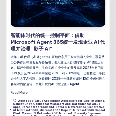
智能体时代的统一控制平面：借助
Microsoft Agent 365统一发现企业 AI 代
理并治理 “影子 AI”
近年，AI 代理（AI Agents）正如数字员工般大批涌入企业，覆盖从
办公协作到销售客服等各领域，但大量无人管理的“影子 AI”也随之而
来。据行业调研显示，生成式AI 在企业中的普及率从2023年初的仅
33%飙升至2024年年中超过 70%；到 2025年初，已有超过一半的
企业引入了AI代理。微软预计 2028年全球将有超过 13亿 个AI代理在
各组织内部运转。由此引发的AI代理泛滥（Agent…
Read More
Agent 365
,
Cloud Application Access Broker
,
Copilot Agent
,
Copilot Chat
,
Copilot for Microsoft 365
,
Defender for Cloud
Apps
,
Defender for Endpoint
,
Entra ID Governance
,
Generative
Tags:
AI
,
Microsoft 365
,
Microsoft 365 Copilot
,
Microsoft 365 Copilot
Chat
,
Microsoft Defender XDR
,
Microsoft Security Exposure