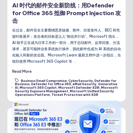
AI 时代的邮件安全新防线：用Defender
for Office 365 抵御 Prompt Injection 攻
击
在过去，邮件安全主要围绕恶意链接、附件、仿冒发件人、BEC 和凭
据钓鱼展开；攻击者的目标是让人“相信并行动”。Microsoft 指出，
AI 助手正在成为日常工作的一部分，用于总结邮件、起草回复、分流
请求，甚至可能跨业务系统执行操作，因此邮件也成为 AI 系统的自动
化输入和新的攻击面。Microsoft Learn 最新文档中进一步指出，当
组织使用 Microsoft 365 Copilot 等 …
Read More
Business Email Compromise
,
CyberSecurity
,
Defender for
Business
,
Defender for Office 365
,
eMail Security
,
Generative
Tags:
AI
,
Microsoft 365 Copilot
,
Microsoft Defender XDR
,
Microsoft
Security Exposure Management
,
Microsoft Unified Security
Operations Platform
,
Threat Protection with XDR