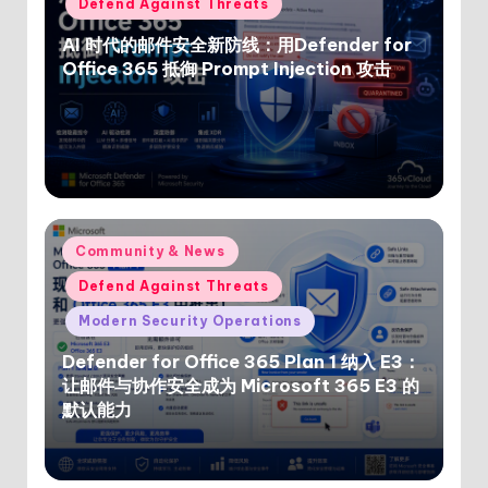
Defend Against Threats
AI 时代的邮件安全新防线：用Defender for
Office 365 抵御 Prompt Injection 攻击
Posted
Community & News
in
Defend Against Threats
Modern Security Operations
Defender for Office 365 Plan 1 纳入 E3：
让邮件与协作安全成为 Microsoft 365 E3 的
默认能力