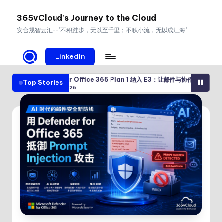
365vCloud's Journey to the Cloud
Skip
安合规智云汇--"不积跬步，无以至千里；不积小流，无以成江海"
to
content
LinkedIn
ender for Office 365 Plan 1 纳入 E3：让邮件与协作安全成为 Microsoft 36
Top Stories
08/04/2026