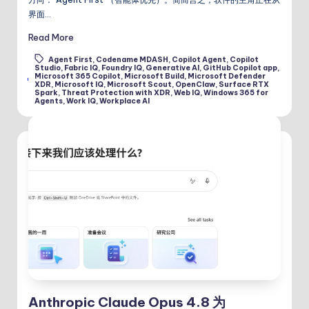
界面…
Read More
Agent First
,
Codename MDASH
,
Copilot Agent
,
Copilot
Studio
,
Fabric IQ
,
Foundry IQ
,
Generative AI
,
GitHub Copilot app
,
Microsoft 365 Copilot
,
Microsoft Build
,
Microsoft Defender
Tags:
XDR
,
Microsoft IQ
,
Microsoft Scout
,
OpenClaw
,
Surface RTX
Spark
,
Threat Protection with XDR
,
Web IQ
,
Windows 365 for
Agents
,
Work IQ
,
Workplace AI
Anthropic Claude Opus 4.8 为