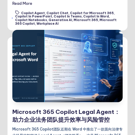
Read More
Copilot Agent
,
Copilot Chat
,
Copilot for Microsoft 365
,
Copilot In PowerPoint
,
Copilot In Teams
,
Copilot In Word
,
Tags:
Copilot Notebooks
,
Generative AI
,
Microsoft 365
,
Microsoft
365 Copilot
,
Workplace AI
Microsoft 365 Copilot Legal Agent：
助力企业法务团队提升效率与风险管控
Microsoft 365 Copilot团队近期在 Word 中推出了一款面向法律专