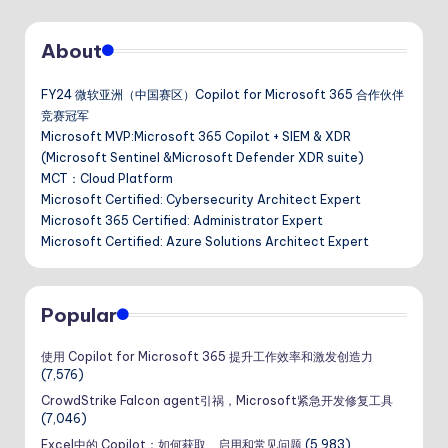
章
About
分
页
FY24 微软亚洲（中国赛区）Copilot for Microsoft 365 合作伙伴
竞赛冠军
Microsoft MVP:Microsoft 365 Copilot + SIEM & XDR
(Microsoft Sentinel &Microsoft Defender XDR suite)
MCT：Cloud Platform
Microsoft Certified: Cybersecurity Architect Expert
Microsoft 365 Certified: Administrator Expert
Microsoft Certified: Azure Solutions Architect Expert
Popular
使用 Copilot for Microsoft 365 提升工作效率和激发创造力
(7,576)
CrowdStrike Falcon agent引祸，Microsoft紧急开发修复工具
(7,046)
Excel中的 Copilot：如何获取、启用和常见问题
(5,983)