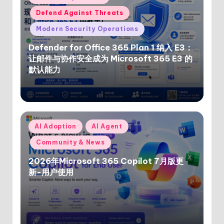
in
Defend Against Threats
Modern Security Operations
Defender for Office 365 Plan 1 纳入 E3：
让邮件与协作安全成为 Microsoft 365 E3 的
默认能力
Posted
AI Adoption
AI Agent
in
Community & News
2026年Microsoft 365 Copilot 7月版更
新-用户使用