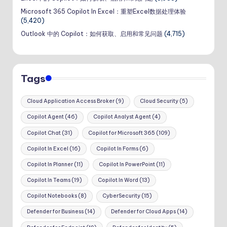
Microsoft 365 Copilot In Excel：重塑Excel数据处理体验
(5,420)
Outlook 中的 Copilot：如何获取、启用和常见问题
(4,715)
Tags
Cloud Application Access Broker
(9)
Cloud Security
(5)
Copilot Agent
(46)
Copilot Analyst Agent
(4)
Copilot Chat
(31)
Copilot for Microsoft 365
(109)
Copilot In Excel
(16)
Copilot In Forms
(6)
Copilot In Planner
(11)
Copilot In PowerPoint
(11)
Copilot In Teams
(19)
Copilot In Word
(13)
Copilot Notebooks
(8)
CyberSecurity
(15)
Defender for Business
(14)
Defender for Cloud Apps
(14)