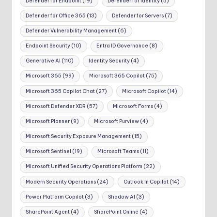
Defender for Endpoint
(19)
Defender for Identity
(5)
Defender for Office 365
(13)
Defender for Servers
(7)
Defender Vulnerability Management
(6)
Endpoint Security
(10)
Entra ID Governance
(8)
Generative AI
(110)
Identity Security
(4)
Microsoft 365
(99)
Microsoft 365 Copilot
(75)
Microsoft 365 Copilot Chat
(27)
Microsoft Copilot
(14)
Microsoft Defender XDR
(57)
Microsoft Forms
(4)
Microsoft Planner
(9)
Microsoft Purview
(4)
Microsoft Security Exposure Management
(15)
Microsoft Sentinel
(19)
Microsoft Teams
(11)
Microsoft Unified Security Operations Platform
(22)
Modern Security Operations
(24)
Outlook In Copilot
(14)
Power Platform Copilot
(3)
Shadow AI
(3)
SharePoint Agent
(4)
SharePoint Online
(4)