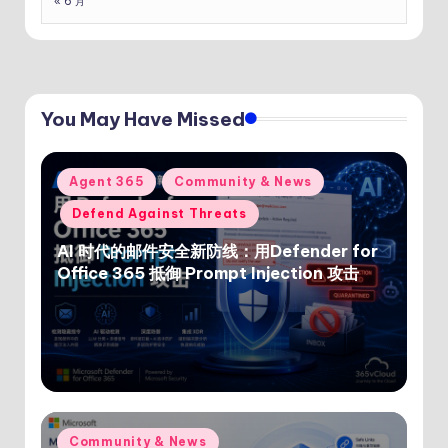
« 6 月
You May Have Missed
Posted
Agent 365
Community & News
in
Defend Against Threats
AI 时代的邮件安全新防线：用Defender for
Office 365 抵御 Prompt Injection 攻击
Posted
Community & News