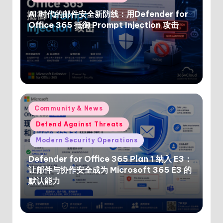
AI 时代的邮件安全新防线：用Defender for
Office 365 抵御 Prompt Injection 攻击
Posted
Community & News
in
Defend Against Threats
Modern Security Operations
Defender for Office 365 Plan 1 纳入 E3：
让邮件与协作安全成为 Microsoft 365 E3 的
默认能力