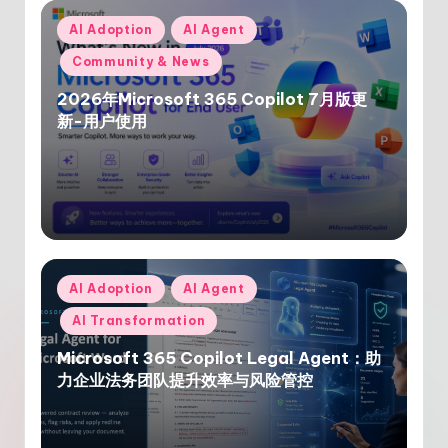
Posted
AI Adoption
AI Agent
in
Community & News
2026年Microsoft 365 Copilot 7月版更
新-用户使用
Posted
AI Adoption
AI Agent
in
AI Transformation
Microsoft 365 Copilot Legal Agent：助
力企业法务团队提升效率与风险管控