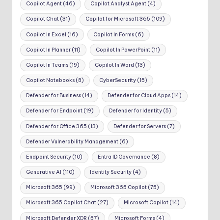
Copilot Agent
(46)
Copilot Analyst Agent
(4)
Copilot Chat
(31)
Copilot for Microsoft 365
(109)
Copilot In Excel
(16)
Copilot In Forms
(6)
Copilot In Planner
(11)
Copilot In PowerPoint
(11)
Copilot In Teams
(19)
Copilot In Word
(13)
Copilot Notebooks
(8)
CyberSecurity
(15)
Defender for Business
(14)
Defender for Cloud Apps
(14)
Defender for Endpoint
(19)
Defender for Identity
(5)
Defender for Office 365
(13)
Defender for Servers
(7)
Defender Vulnerability Management
(6)
Endpoint Security
(10)
Entra ID Governance
(8)
Generative AI
(110)
Identity Security
(4)
Microsoft 365
(99)
Microsoft 365 Copilot
(75)
Microsoft 365 Copilot Chat
(27)
Microsoft Copilot
(14)
Microsoft Defender XDR
(57)
Microsoft Forms
(4)