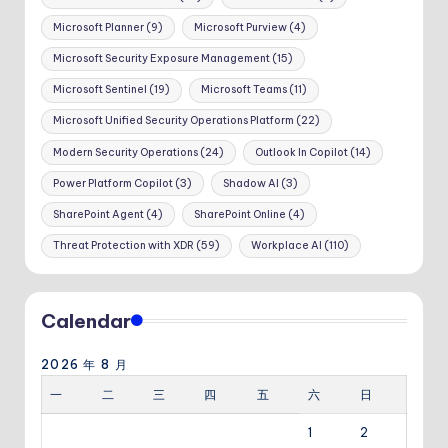
Microsoft Planner
(9)
Microsoft Purview
(4)
Microsoft Security Exposure Management
(15)
Microsoft Sentinel
(19)
Microsoft Teams
(11)
Microsoft Unified Security Operations Platform
(22)
Modern Security Operations
(24)
Outlook In Copilot
(14)
Power Platform Copilot
(3)
Shadow AI
(3)
SharePoint Agent
(4)
SharePoint Online
(4)
Threat Protection with XDR
(59)
Workplace AI
(110)
Calendar
2026 年 8 月
一
二
三
四
五
六
日
1
2