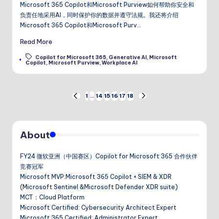
Microsoft 365 Copilot和Microsoft Purview如何帮助你安全和
负责任地采用AI，同时保护你的数据并遵守法规。我还将介绍
Microsoft 365 Copilot和Microsoft Purv…
Read More
Copilot for Microsoft 365
,
Generative AI
,
Microsoft
Tags:
Copilot
,
Microsoft Purview
,
Workplace AI
文
1
…
14
15
16
17
18
PREVIOUS
NEXT
PAGE
PAGE
章
About
分
页
FY24 微软亚洲（中国赛区）Copilot for Microsoft 365 合作伙伴
竞赛冠军
Microsoft MVP:Microsoft 365 Copilot + SIEM & XDR
(Microsoft Sentinel &Microsoft Defender XDR suite)
MCT：Cloud Platform
Microsoft Certified: Cybersecurity Architect Expert
Microsoft 365 Certified: Administrator Expert