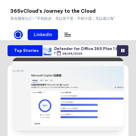
365vCloud's Journey to the Cloud
Skip
安合规智云汇--"不积跬步，无以至千里；不积小流，无以成江海"
to
content
LinkedIn
ion 攻击
Defender for Office 365 Plan 1 纳入 E3：让邮件与协作安
Top Stories
08/04/2026