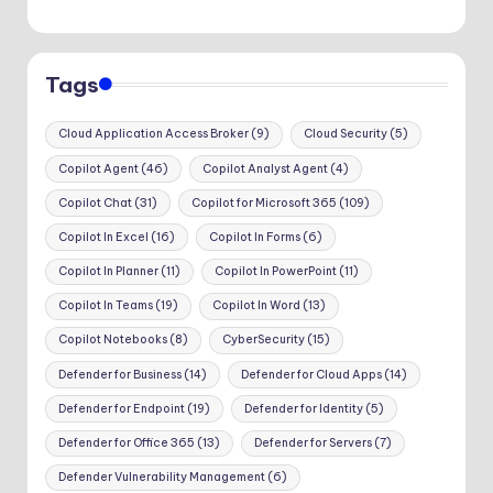
Tags
Cloud Application Access Broker
(9)
Cloud Security
(5)
Copilot Agent
(46)
Copilot Analyst Agent
(4)
Copilot Chat
(31)
Copilot for Microsoft 365
(109)
Copilot In Excel
(16)
Copilot In Forms
(6)
Copilot In Planner
(11)
Copilot In PowerPoint
(11)
Copilot In Teams
(19)
Copilot In Word
(13)
Copilot Notebooks
(8)
CyberSecurity
(15)
Defender for Business
(14)
Defender for Cloud Apps
(14)
Defender for Endpoint
(19)
Defender for Identity
(5)
Defender for Office 365
(13)
Defender for Servers
(7)
Defender Vulnerability Management
(6)