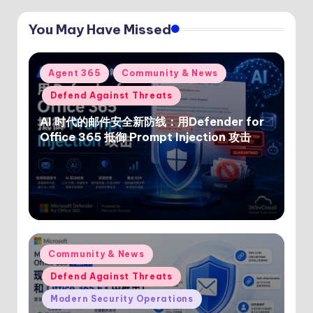
You May Have Missed
Posted
Agent 365
Community & News
in
Defend Against Threats
AI 时代的邮件安全新防线：用Defender for
Office 365 抵御 Prompt Injection 攻击
Posted
Community & News
in
Defend Against Threats
Modern Security Operations