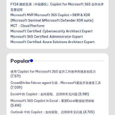
页
FY24 微软亚洲（中国赛区）Copilot for Microsoft 365 合作伙伴
竞赛冠军
Microsoft MVP:Microsoft 365 Copilot + SIEM & XDR
(Microsoft Sentinel &Microsoft Defender XDR suite)
MCT：Cloud Platform
Microsoft Certified: Cybersecurity Architect Expert
Microsoft 365 Certified: Administrator Expert
Microsoft Certified: Azure Solutions Architect Expert
Popular
使用 Copilot for Microsoft 365 提升工作效率和激发创造力
(7,571)
CrowdStrike Falcon agent引祸，Microsoft紧急开发修复工具
(7,039)
Excel中的 Copilot：如何获取、启用和常见问题
(5,981)
Microsoft 365 Copilot In Excel：重塑Excel数据处理体验
(5,414)
Outlook 中的 Copilot：如何获取、启用和常见问题
(4,705)