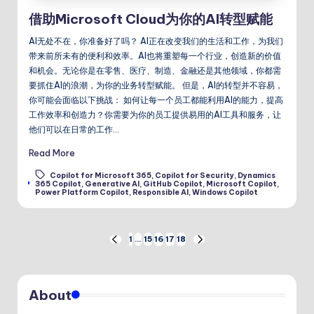
借助Microsoft Cloud为你的AI转型赋能
AI无处不在，你准备好了吗？ AI正在改变我们的生活和工作，为我们
带来前所未有的便利和效率。AI也将重塑每一个行业，创造新的价值
和机会。无论你是在零售、医疗、制造、金融还是其他领域，你都需
要抓住AI的浪潮，为你的业务转型赋能。 但是，AI的转型并不容易，
你可能会面临以下挑战： 如何让每一个员工都能利用AI的能力，提高
工作效率和创造力？你需要为你的员工提供易用的AI工具和服务，让
他们可以在日常的工作…
Read More
Copilot for Microsoft 365
,
Copilot for Security
,
Dynamics
Tags:
365 Copilot
,
Generative AI
,
GitHub Copilot
,
Microsoft Copilot
,
Power Platform Copilot
,
Responsible AI
,
Windows Copilot
文
1
…
15
16
17
18
PREVIOUS
NEXT
PAGE
PAGE
章
About
分