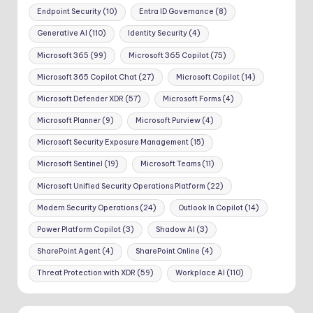
Endpoint Security
(10)
Entra ID Governance
(8)
Generative AI
(110)
Identity Security
(4)
Microsoft 365
(99)
Microsoft 365 Copilot
(75)
Microsoft 365 Copilot Chat
(27)
Microsoft Copilot
(14)
Microsoft Defender XDR
(57)
Microsoft Forms
(4)
Microsoft Planner
(9)
Microsoft Purview
(4)
Microsoft Security Exposure Management
(15)
Microsoft Sentinel
(19)
Microsoft Teams
(11)
Microsoft Unified Security Operations Platform
(22)
Modern Security Operations
(24)
Outlook In Copilot
(14)
Power Platform Copilot
(3)
Shadow AI
(3)
SharePoint Agent
(4)
SharePoint Online
(4)
Threat Protection with XDR
(59)
Workplace AI
(110)