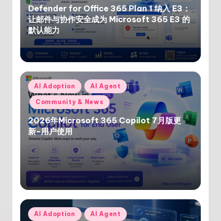
Defender for Office 365 Plan 1 纳入 E3：
让邮件与协作安全成为 Microsoft 365 E3 的
默认能力
Posted
AI Adoption
AI Agent
in
Community & News
2026年Microsoft 365 Copilot 7月版更
新-用户使用
Posted
AI Adoption
AI Agent