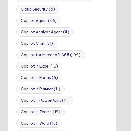
Cloud Security
(5)
Copilot Agent
(46)
Copilot Analyst Agent
(4)
Copilot Chat
(31)
Copilot for Microsoft 365
(109)
Copilot In Excel
(16)
Copilot In Forms
(6)
Copilot In Planner
(11)
Copilot In PowerPoint
(11)
Copilot In Teams
(19)
Copilot In Word
(13)