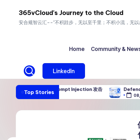
365vCloud's Journey to the Cloud
Skip
安合规智云汇--"不积跬步，无以至千里；不积小流，无以
to
content
Home
Community & New
LinkedIn
65 抵御 Prompt Injection 攻击
Defender for Of
Top Stories
08/04/2026