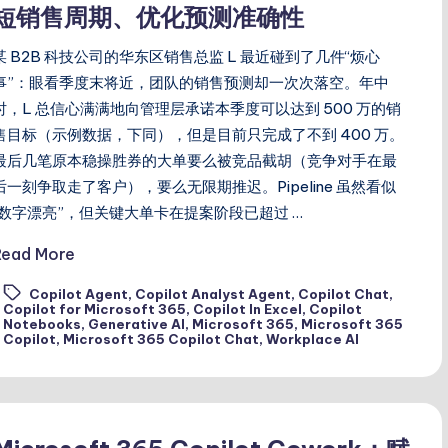
短销售周期、优化预测准确性
某 B2B 科技公司的华东区销售总监 L 最近碰到了几件“烦心
事”：眼看季度末将近，团队的销售预测却一次次落空。年中
时，L 总信心满满地向管理层承诺本季度可以达到 500 万的销
售目标（示例数据，下同），但是目前只完成了不到 400 万。
最后几笔原本稳操胜券的大单要么被竞品截胡（竞争对手在最
后一刻争取走了客户），要么无限期推迟。Pipeline 虽然看似
“数字漂亮”，但关键大单卡在提案阶段已超过 …
Read More
Copilot Agent
,
Copilot Analyst Agent
,
Copilot Chat
,
Copilot for Microsoft 365
,
Copilot In Excel
,
Copilot
ags:
Notebooks
,
Generative AI
,
Microsoft 365
,
Microsoft 365
Copilot
,
Microsoft 365 Copilot Chat
,
Workplace AI