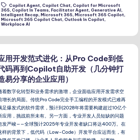
Copilot Agent
,
Copilot Chat
,
Copilot for Microsoft
365
,
Copilot In Teams
,
Facilitator Agent
,
Generative AI
,
ags:
Intelligent Recap
,
Microsoft 365
,
Microsoft 365 Copilot
,
Microsoft 365 Copilot Chat
,
Outlook In Copilot
,
Workplace AI
应用开发范式进化：从Pro Code到低
代码再到Copilot自助开发（几分钟打
造易分享的企业应用）
随着数字化转型和业务需求的激增，企业面临应用开发需求空
前增长的局面。传统Pro Code完全手工编程的开发模式已难再
满足爆发式的软件需求，预计到2028年将需要构建超过10亿个
新应用，挑战前所未有。另一方面，专业开发人员短缺的问题
愈发严峻——全球预计2025年专业开发者缺口将达400万。在
这样的背景下，低代码（Low-Code）开发平台应运而生，有