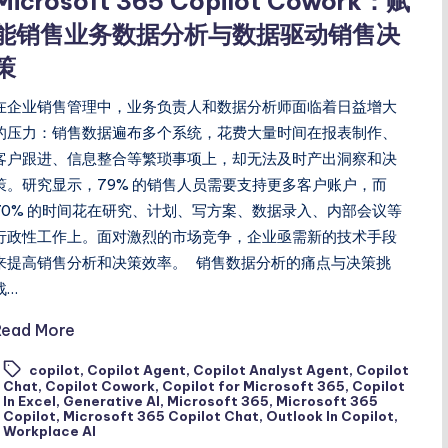
Microsoft 365 Copilot Cowork：赋
能销售业务数据分析与数据驱动销售决
策
在企业销售管理中，业务负责人和数据分析师面临着日益增大
的压力：销售数据遍布多个系统，花费大量时间在报表制作、
客户跟进、信息整合等繁琐事项上，却无法及时产出洞察和决
策。研究显示，79% 的销售人员需要支持更多客户账户，而
70% 的时间花在研究、计划、写方案、数据录入、内部会议等
行政性工作上。面对激烈的市场竞争，企业亟需新的技术手段
来提高销售分析和决策效率。 销售数据分析的痛点与决策挑
战…
Read More
copilot
,
Copilot Agent
,
Copilot Analyst Agent
,
Copilot
Chat
,
Copilot Cowork
,
Copilot for Microsoft 365
,
Copilot
ags:
In Excel
,
Generative AI
,
Microsoft 365
,
Microsoft 365
Copilot
,
Microsoft 365 Copilot Chat
,
Outlook In Copilot
,
Workplace AI