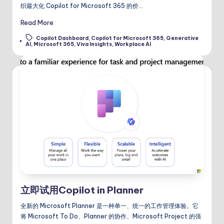
织最大化 Copilot for Microsoft 365 的价…
Read More
Copilot Dashboard
,
Copilot for Microsoft 365
,
Generative
Tags:
AI
,
Microsoft 365
,
Viva Insights
,
Workplace AI
立即试用Copilot in Planner
全新的 Microsoft Planner 是一种单一、统一的工作管理体验。它
将 Microsoft To Do、Planner 的协作、Microsoft Project 的强