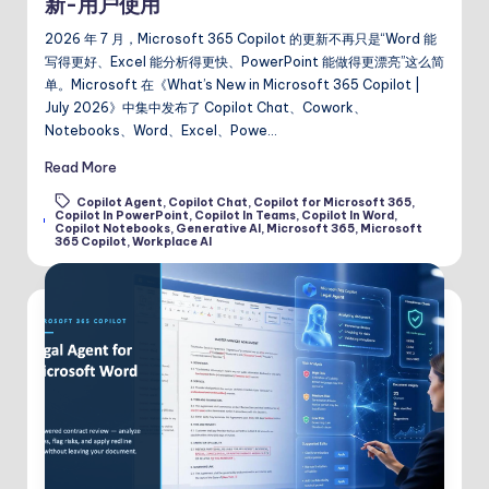
新-用户使用
2026 年 7 月，Microsoft 365 Copilot 的更新不再只是“Word 能
写得更好、Excel 能分析得更快、PowerPoint 能做得更漂亮”这么简
单。Microsoft 在《What’s New in Microsoft 365 Copilot |
July 2026》中集中发布了 Copilot Chat、Cowork、
Notebooks、Word、Excel、Powe…
Read More
Copilot Agent
,
Copilot Chat
,
Copilot for Microsoft 365
,
Copilot In PowerPoint
,
Copilot In Teams
,
Copilot In Word
,
Tags:
Copilot Notebooks
,
Generative AI
,
Microsoft 365
,
Microsoft
365 Copilot
,
Workplace AI