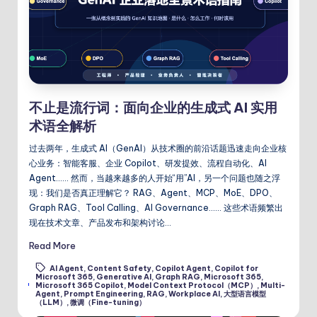
不止是流行词：面向企业的生成式 AI 实用
术语全解析
过去两年，生成式 AI（GenAI）从技术圈的前沿话题迅速走向企业核
心业务：智能客服、企业 Copilot、研发提效、流程自动化、AI
Agent…… 然而，当越来越多的人开始“用”AI，另一个问题也随之浮
现：我们是否真正理解它？ RAG、Agent、MCP、MoE、DPO、
Graph RAG、Tool Calling、AI Governance…… 这些术语频繁出
现在技术文章、产品发布和架构讨论…
Read More
AI Agent
,
Content Safety
,
Copilot Agent
,
Copilot for
Microsoft 365
,
Generative AI
,
Graph RAG
,
Microsoft 365
,
Tags:
Microsoft 365 Copilot
,
Model Context Protocol（MCP）
,
Multi-
Agent
,
Prompt Engineering
,
RAG
,
Workplace AI
,
大型语言模型
（LLM）
,
微调（Fine-tuning）