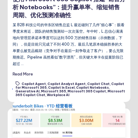
析 Notebooks”：提升赢单率、缩短销售
周期、优化预测准确性
某 B2B 科技公司的华东区销售总监 L 最近碰到了几件“烦心事”：眼看
季度末将近，团队的销售预测却一次次落空。年中时，L 总信心满满
地向管理层承诺本季度可以达到 500 万的销售目标（示例数据，下
同），但是目前只完成了不到 400 万。最后几笔原本稳操胜券的大
单要么被竞品截胡（竞争对手在最后一刻争取走了客户），要么无限
期推迟。Pipeline 虽然看似“数字漂亮”，但关键大单卡在提案阶段已
超过 …
Read More
Copilot Agent
,
Copilot Analyst Agent
,
Copilot Chat
,
Copilot
for Microsoft 365
,
Copilot In Excel
,
Copilot Notebooks
,
Tags:
Generative AI
,
Microsoft 365
,
Microsoft 365 Copilot
,
Microsoft
365 Copilot Chat
,
Workplace AI