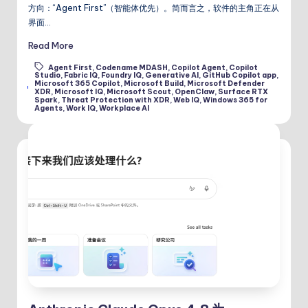
方向：“Agent First”（智能体优先）。简而言之，软件的主角正在从
界面…
Read More
Agent First
,
Codename MDASH
,
Copilot Agent
,
Copilot
Studio
,
Fabric IQ
,
Foundry IQ
,
Generative AI
,
GitHub Copilot app
,
Microsoft 365 Copilot
,
Microsoft Build
,
Microsoft Defender
Tags:
XDR
,
Microsoft IQ
,
Microsoft Scout
,
OpenClaw
,
Surface RTX
Spark
,
Threat Protection with XDR
,
Web IQ
,
Windows 365 for
Agents
,
Work IQ
,
Workplace AI