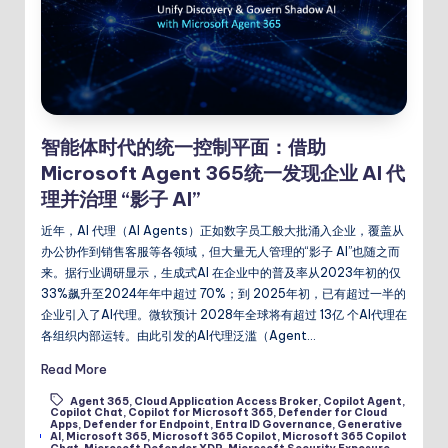
智能体时代的统一控制平面：借助
Microsoft Agent 365统一发现企业 AI 代
理并治理 “影子 AI”
近年，AI 代理（AI Agents）正如数字员工般大批涌入企业，覆盖从
办公协作到销售客服等各领域，但大量无人管理的“影子 AI”也随之而
来。据行业调研显示，生成式AI 在企业中的普及率从2023年初的仅
33%飙升至2024年年中超过 70%；到 2025年初，已有超过一半的
企业引入了AI代理。微软预计 2028年全球将有超过 13亿 个AI代理在
各组织内部运转。由此引发的AI代理泛滥（Agent…
Read More
Agent 365
,
Cloud Application Access Broker
,
Copilot Agent
,
Copilot Chat
,
Copilot for Microsoft 365
,
Defender for Cloud
Apps
,
Defender for Endpoint
,
Entra ID Governance
,
Generative
Tags:
AI
,
Microsoft 365
,
Microsoft 365 Copilot
,
Microsoft 365 Copilot