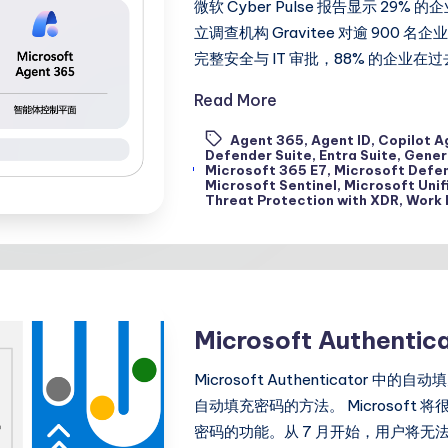
微软 Cyber Pulse 报告显示 29
立调查机构 Gravitee 对逾 900
完整安全与 IT 审批，88% 的企业
Read More
Agent 365
,
Agent ID
,
Copilot A
Defender Suite
,
Entra Suite
,
Gener
Tags:
Microsoft 365 E7
,
Microsoft Defe
Microsoft Sentinel
,
Microsoft Unif
Threat Protection with XDR
,
Work 
Microsoft Authen
Microsoft Authenticat
自动填充密码的方法。 Microsoft 将
密码的功能。从 7 月开始，用户将无法再