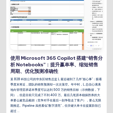
使用 Microsoft 365 Copilot 搭建“销售分
析 Notebooks”：提升赢单率、缩短销售
周期、优化预测准确性
某 B2B 科技公司的华东区销售总监 L 最近碰到了几件“烦心事”：眼看
季度末将近，团队的销售预测却一次次落空。年中时，L 总信心满满
地向管理层承诺本季度可以达到 500 万的销售目标（示例数据，下
同），但是目前只完成了不到 400 万。最后几笔原本稳操胜券的大
单要么被竞品截胡（竞争对手在最后一刻争取走了客户），要么无限
期推迟。Pipeline 虽然看似“数字漂亮”，但关键大单卡在提案阶段已
超过 …