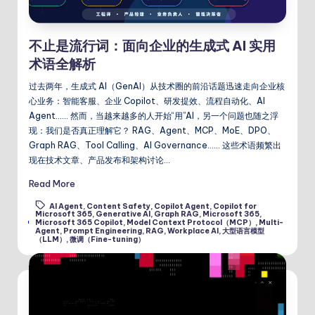
不止是流行词：面向企业的生成式 AI 实用
术语全解析
过去两年，生成式 AI（GenAI）从技术圈的前沿话题迅速走向企业核
心业务：智能客服、企业 Copilot、研发提效、流程自动化、AI
Agent…… 然而，当越来越多的人开始“用”AI，另一个问题也随之浮
现：我们是否真正理解它？ RAG、Agent、MCP、MoE、DPO、
Graph RAG、Tool Calling、AI Governance…… 这些术语频繁出
现在技术文章、产品发布和架构讨论…
Read More
AI Agent
,
Content Safety
,
Copilot Agent
,
Copilot for
Microsoft 365
,
Generative AI
,
Graph RAG
,
Microsoft 365
,
Tags:
Microsoft 365 Copilot
,
Model Context Protocol（MCP）
,
Multi-
Agent
,
Prompt Engineering
,
RAG
,
Workplace AI
,
大型语言模型
（LLM）
,
微调（Fine-tuning）