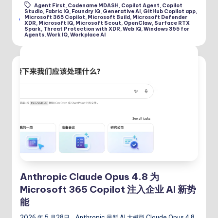
Agent First
,
Codename MDASH
,
Copilot Agent
,
Copilot
Studio
,
Fabric IQ
,
Foundry IQ
,
Generative AI
,
GitHub Copilot app
,
Microsoft 365 Copilot
,
Microsoft Build
,
Microsoft Defender
Tags:
XDR
,
Microsoft IQ
,
Microsoft Scout
,
OpenClaw
,
Surface RTX
Spark
,
Threat Protection with XDR
,
Web IQ
,
Windows 365 for
Agents
,
Work IQ
,
Workplace AI
Anthropic Claude Opus 4.8 为
Microsoft 365 Copilot 注入企业 AI 新势
能
2026 年 5 月28日，Anthropic 最新 AI 大模型 Claude Opus 4.8