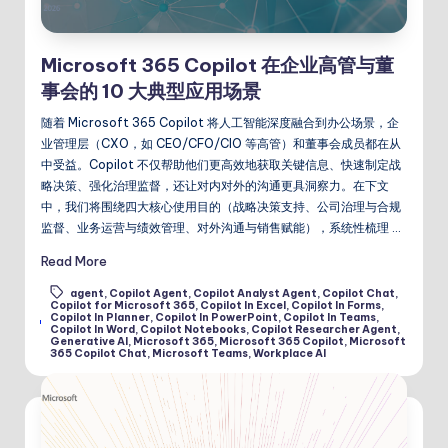
Microsoft 365 Copilot 在企业高管与董
事会的 10 大典型应用场景
随着 Microsoft 365 Copilot 将人工智能深度融合到办公场景，企
业管理层（CXO，如 CEO/CFO/CIO 等高管）和董事会成员都在从
中受益。Copilot 不仅帮助他们更高效地获取关键信息、快速制定战
略决策、强化治理监督，还让对内对外的沟通更具洞察力。在下文
中，我们将围绕四大核心使用目的（战略决策支持、公司治理与合规
监督、业务运营与绩效管理、对外沟通与销售赋能），系统性梳理 …
Read More
agent
,
Copilot Agent
,
Copilot Analyst Agent
,
Copilot Chat
,
Copilot for Microsoft 365
,
Copilot In Excel
,
Copilot In Forms
,
Copilot In Planner
,
Copilot In PowerPoint
,
Copilot In Teams
,
Tags:
Copilot In Word
,
Copilot Notebooks
,
Copilot Researcher Agent
,
Generative AI
,
Microsoft 365
,
Microsoft 365 Copilot
,
Microsoft
365 Copilot Chat
,
Microsoft Teams
,
Workplace AI