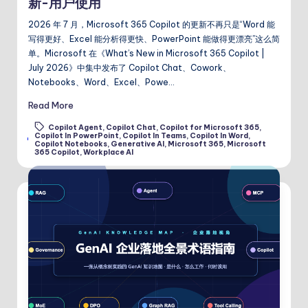
新-用户使用
2026 年 7 月，Microsoft 365 Copilot 的更新不再只是“Word 能
写得更好、Excel 能分析得更快、PowerPoint 能做得更漂亮”这么简
单。Microsoft 在《What’s New in Microsoft 365 Copilot |
July 2026》中集中发布了 Copilot Chat、Cowork、
Notebooks、Word、Excel、Powe…
Read More
Copilot Agent
,
Copilot Chat
,
Copilot for Microsoft 365
,
Copilot In PowerPoint
,
Copilot In Teams
,
Copilot In Word
,
Tags:
Copilot Notebooks
,
Generative AI
,
Microsoft 365
,
Microsoft
365 Copilot
,
Workplace AI