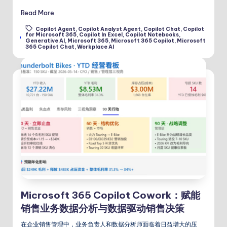
Read More
Copilot Agent
,
Copilot Analyst Agent
,
Copilot Chat
,
Copilot
for Microsoft 365
,
Copilot In Excel
,
Copilot Notebooks
,
Tags:
Generative AI
,
Microsoft 365
,
Microsoft 365 Copilot
,
Microsoft
365 Copilot Chat
,
Workplace AI
Microsoft 365 Copilot Cowork：赋能
销售业务数据分析与数据驱动销售决策
在企业销售管理中，业务负责人和数据分析师面临着日益增大的压