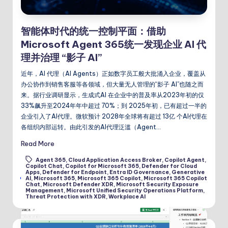
智能体时代的统一控制平面：借助
Microsoft Agent 365统一发现企业 AI 代
理并治理 “影子 AI”
近年，AI 代理（AI Agents）正如数字员工般大批涌入企业，覆盖从
办公协作到销售客服等各领域，但大量无人管理的“影子 AI”也随之而
来。据行业调研显示，生成式AI 在企业中的普及率从2023年初的仅
33%飙升至2024年年中超过 70%；到 2025年初，已有超过一半的
企业引入了AI代理。微软预计 2028年全球将有超过 13亿 个AI代理在
各组织内部运转。由此引发的AI代理泛滥（Agent…
Read More
Agent 365
,
Cloud Application Access Broker
,
Copilot Agent
,
Copilot Chat
,
Copilot for Microsoft 365
,
Defender for Cloud
Apps
,
Defender for Endpoint
,
Entra ID Governance
,
Generative
Tags:
AI
,
Microsoft 365
,
Microsoft 365 Copilot
,
Microsoft 365 Copilot
Chat
,
Microsoft Defender XDR
,
Microsoft Security Exposure
Management
,
Microsoft Unified Security Operations Platform
,
Threat Protection with XDR
,
Workplace AI