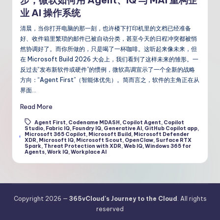
步，微软如何用 Agent、IQ 与 MAI 重构企
业 AI 操作系统
清晨，当你打开电脑的那一刻，也许楼下打印机里的文档已经准备
好、收件箱里繁琐的邮件已被自动分类，甚至今天的日程冲突都被悄
然协调好了。而你所做的，只是喝了一杯咖啡。这听起来像未来，但
在 Microsoft Build 2026 大会上，我们看到了这样未来的雏形。一
反过去“发布新软件或硬件”的惯例，微软高调宣示了一个全新的战略
方向：“Agent First”（智能体优先）。简而言之，软件的主角正在从
界面…
Read More
Agent First
,
Codename MDASH
,
Copilot Agent
,
Copilot
Studio
,
Fabric IQ
,
Foundry IQ
,
Generative AI
,
GitHub Copilot app
,
Microsoft 365 Copilot
,
Microsoft Build
,
Microsoft Defender
Tags:
XDR
,
Microsoft IQ
,
Microsoft Scout
,
OpenClaw
,
Surface RTX
Spark
,
Threat Protection with XDR
,
Web IQ
,
Windows 365 for
Agents
,
Work IQ
,
Workplace AI
Copyright 2026 —
365vCloud's Journey to the Cloud
. All rights
reserved