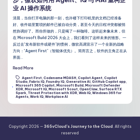
步，微软如何用 Agent、IQ 与 MAI 重构企
业 AI 操作系统
清晨，当你打开电脑的那一刻，也许楼下打印机里的文档已经准备
好、收件箱里繁琐的邮件已被自动分类，甚至今天的日程冲突都被悄
然协调好了。而你所做的，只是喝了一杯咖啡。这听起来像未来，但
在 Microsoft Build 2026 大会上，我们看到了这样未来的雏形。一
反过去“发布新软件或硬件”的惯例，微软高调宣示了一个全新的战略
方向：“Agent First”（智能体优先）。简而言之，软件的主角正在从
界面…
Read More
Agent First
,
Codename MDASH
,
Copilot Agent
,
Copilot
Studio
,
Fabric IQ
,
Foundry IQ
,
Generative AI
,
GitHub Copilot app
,
Microsoft 365 Copilot
,
Microsoft Build
,
Microsoft Defender
Tags:
XDR
,
Microsoft IQ
,
Microsoft Scout
,
OpenClaw
,
Surface RTX
Spark
,
Threat Protection with XDR
,
Web IQ
,
Windows 365 for
Agents
,
Work IQ
,
Workplace AI
Copyright 2026 —
365vCloud's Journey to the Cloud
. All rights
reserved