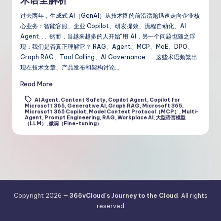
术语全解析
过去两年，生成式 AI（GenAI）从技术圈的前沿话题迅速走向企业核
心业务：智能客服、企业 Copilot、研发提效、流程自动化、AI
Agent…… 然而，当越来越多的人开始“用”AI，另一个问题也随之浮
现：我们是否真正理解它？ RAG、Agent、MCP、MoE、DPO、
Graph RAG、Tool Calling、AI Governance…… 这些术语频繁出
现在技术文章、产品发布和架构讨论…
Read More
AI Agent
,
Content Safety
,
Copilot Agent
,
Copilot for
Microsoft 365
,
Generative AI
,
Graph RAG
,
Microsoft 365
,
Tags:
Microsoft 365 Copilot
,
Model Context Protocol（MCP）
,
Multi-
Agent
,
Prompt Engineering
,
RAG
,
Workplace AI
,
大型语言模型
（LLM）
,
微调（Fine-tuning）
Copyright 2026 —
365vCloud's Journey to the Cloud
. All rights
reserved