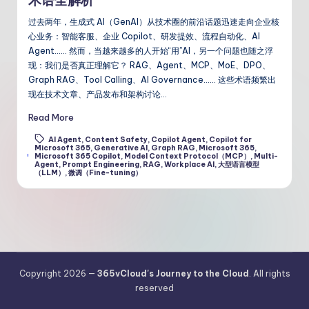
术语全解析
过去两年，生成式 AI（GenAI）从技术圈的前沿话题迅速走向企业核
心业务：智能客服、企业 Copilot、研发提效、流程自动化、AI
Agent…… 然而，当越来越多的人开始“用”AI，另一个问题也随之浮
现：我们是否真正理解它？ RAG、Agent、MCP、MoE、DPO、
Graph RAG、Tool Calling、AI Governance…… 这些术语频繁出
现在技术文章、产品发布和架构讨论…
Read More
AI Agent
,
Content Safety
,
Copilot Agent
,
Copilot for
Microsoft 365
,
Generative AI
,
Graph RAG
,
Microsoft 365
,
Tags:
Microsoft 365 Copilot
,
Model Context Protocol（MCP）
,
Multi-
Agent
,
Prompt Engineering
,
RAG
,
Workplace AI
,
大型语言模型
（LLM）
,
微调（Fine-tuning）
Copyright 2026 —
365vCloud's Journey to the Cloud
. All rights
reserved