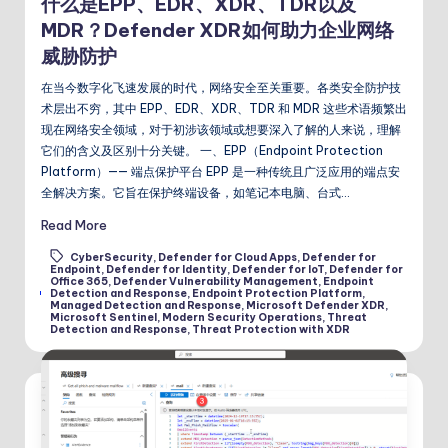
什么是EPP、EDR、XDR、TDR以及
MDR？Defender XDR如何助力企业网络
威胁防护
在当今数字化飞速发展的时代，网络安全至关重要。各类安全防护技
术层出不穷，其中 EPP、EDR、XDR、TDR 和 MDR 这些术语频繁出
现在网络安全领域，对于初涉该领域或想要深入了解的人来说，理解
它们的含义及区别十分关键。 一、EPP（Endpoint Protection
Platform）—— 端点保护平台 EPP 是一种传统且广泛应用的端点安
全解决方案。它旨在保护终端设备，如笔记本电脑、台式…
Read More
CyberSecurity
,
Defender for Cloud Apps
,
Defender for
Endpoint
,
Defender for Identity
,
Defender for IoT
,
Defender for
Office 365
,
Defender Vulnerability Management
,
Endpoint
Tags:
Detection and Response
,
Endpoint Protection Platform
,
Managed Detection and Response
,
Microsoft Defender XDR
,
Microsoft Sentinel
,
Modern Security Operations
,
Threat
Detection and Response
,
Threat Protection with XDR