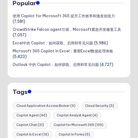
Popular
使用 Copilot for Microsoft 365 提升工作效率和激发创造力
(7,581)
CrowdStrike Falcon agent引祸，Microsoft紧急开发修复工具
(7,057)
Excel中的 Copilot：如何获取、启用和常见问题
(5,986)
Microsoft 365 Copilot In Excel：重塑Excel数据处理体验
(5,423)
Outlook 中的 Copilot：如何获取、启用和常见问题
(4,727)
Tags
Cloud Application Access Broker
(9)
Cloud Security
(5)
Copilot Agent
(46)
Copilot Analyst Agent
(4)
Copilot Chat
(31)
Copilot for Microsoft 365
(109)
Copilot In Excel
(16)
Copilot In Forms
(6)