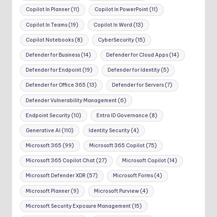
Copilot In Planner
(11)
Copilot In PowerPoint
(11)
Copilot In Teams
(19)
Copilot In Word
(13)
Copilot Notebooks
(8)
CyberSecurity
(15)
Defender for Business
(14)
Defender for Cloud Apps
(14)
Defender for Endpoint
(19)
Defender for Identity
(5)
Defender for Office 365
(13)
Defender for Servers
(7)
Defender Vulnerability Management
(6)
Endpoint Security
(10)
Entra ID Governance
(8)
Generative AI
(110)
Identity Security
(4)
Microsoft 365
(99)
Microsoft 365 Copilot
(75)
Microsoft 365 Copilot Chat
(27)
Microsoft Copilot
(14)
Microsoft Defender XDR
(57)
Microsoft Forms
(4)
Microsoft Planner
(9)
Microsoft Purview
(4)
Microsoft Security Exposure Management
(15)