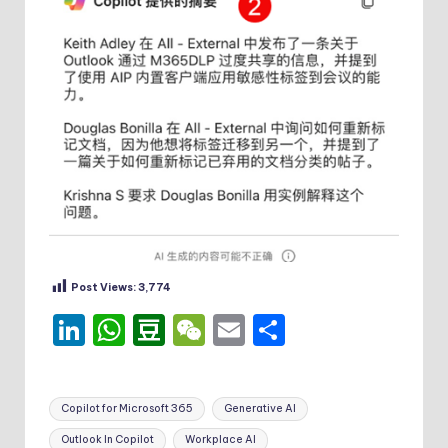
Post Views:
3,774
Li
W
D
W
E
分
n
h
o
e
m
享
k
a
u
C
ai
Tags:
Copilot for Microsoft 365
Generative AI
e
ts
b
h
l
Outlook In Copilot
Workplace AI