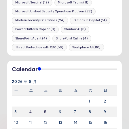
Microsoft Sentinel
(19)
Microsoft Teams
(11)
Microsoft Unified Security Operations Platform
(22)
Modern Security Operations
(24)
Outlook In Copilot
(14)
Power Platform Copilot
(3)
Shadow AI
(3)
SharePoint Agent
(4)
SharePoint Online
(4)
Threat Protection with XDR
(59)
Workplace AI
(110)
Calendar
2026 年 8 月
一
二
三
四
五
六
日
1
2
3
4
5
6
7
8
9
10
11
12
13
14
15
16