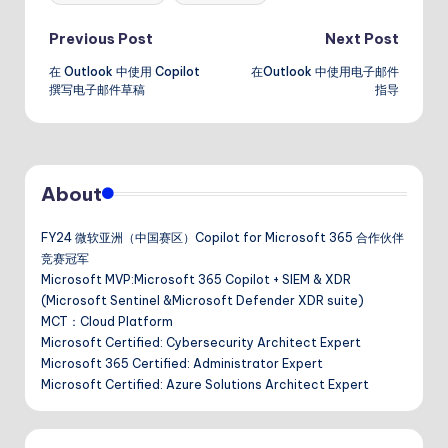
dI
A
a
a
n
p
n
t
Post
Previous Post
Next Post
p
在 Outlook 中使用 Copilot
在Outlook 中使用电子邮件
navigation
撰写电子邮件草稿
指导
About
FY24 微软亚洲（中国赛区）Copilot for Microsoft 365 合作伙伴
竞赛冠军
Microsoft MVP:Microsoft 365 Copilot + SIEM & XDR
(Microsoft Sentinel &Microsoft Defender XDR suite)
MCT：Cloud Platform
Microsoft Certified: Cybersecurity Architect Expert
Microsoft 365 Certified: Administrator Expert
Microsoft Certified: Azure Solutions Architect Expert