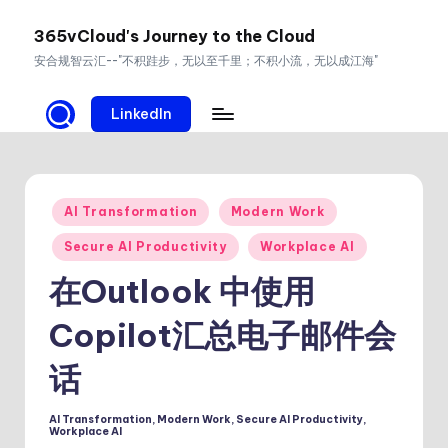
365vCloud's Journey to the Cloud
Skip
安合规智云汇--"不积跬步，无以至千里；不积小流，无以成江海"
to
content
LinkedIn
Posted
AI Transformation
Modern Work
in
Secure AI Productivity
Workplace AI
在Outlook 中使用
Copilot汇总电子邮件会
话
AI Transformation
,
Modern Work
,
Secure AI Productivity
,
Posted
Workplace AI
in