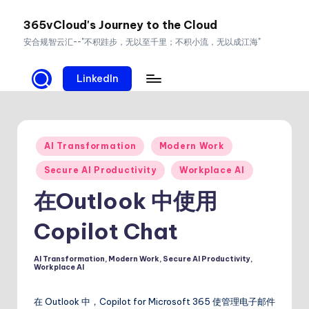
365vCloud's Journey to the Cloud
Skip
安合规智云汇--"不积跬步，无以至千里；不积小流，无以成江海"
to
content
LinkedIn
Posted
AI Transformation
Modern Work
in
Secure AI Productivity
Workplace AI
在Outlook 中使用
Copilot Chat
AI Transformation
,
Modern Work
,
Secure AI Productivity
,
Posted
Workplace AI
in
在 Outlook 中，Copilot for Microsoft 365 使管理电子邮件