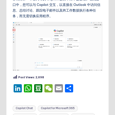
口中，您可以与 Copilot 交互，以直接在 Outlook 中访问信
息、总结讨论、跟踪电子邮件以及跨工作数据执行各种任
务，而无需切换应用程序。
Post Views:
2,698
Li
W
D
W
E
分
n
h
o
e
m
享
k
a
u
C
ai
Tags:
Copilot Chat
Copilot for Microsoft 365
e
ts
b
h
l