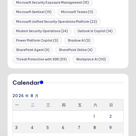
Microsoft Security Exposure Management
(15)
Microsoft Sentinel
(19)
Microsoft Teams
(11)
Microsoft Unified Security Operations Platform
(22)
Modern Security Operations
(24)
Outlook In Copilot
(14)
Power Platform Copilot
(3)
Shadow AI
(3)
SharePoint Agent
(4)
SharePoint Online
(4)
Threat Protection with XDR
(59)
Workplace AI
(110)
Calendar
2026 年 8 月
一
二
三
四
五
六
日
1
2
3
4
5
6
7
8
9