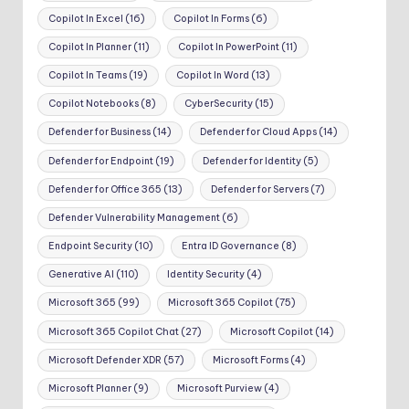
Copilot In Excel
(16)
Copilot In Forms
(6)
Copilot In Planner
(11)
Copilot In PowerPoint
(11)
Copilot In Teams
(19)
Copilot In Word
(13)
Copilot Notebooks
(8)
CyberSecurity
(15)
Defender for Business
(14)
Defender for Cloud Apps
(14)
Defender for Endpoint
(19)
Defender for Identity
(5)
Defender for Office 365
(13)
Defender for Servers
(7)
Defender Vulnerability Management
(6)
Endpoint Security
(10)
Entra ID Governance
(8)
Generative AI
(110)
Identity Security
(4)
Microsoft 365
(99)
Microsoft 365 Copilot
(75)
Microsoft 365 Copilot Chat
(27)
Microsoft Copilot
(14)
Microsoft Defender XDR
(57)
Microsoft Forms
(4)
Microsoft Planner
(9)
Microsoft Purview
(4)