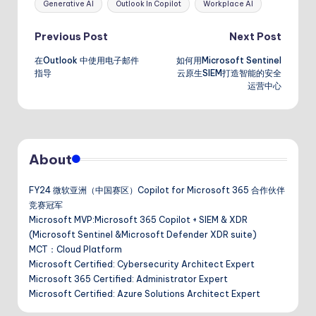
Generative AI
Outlook In Copilot
Workplace AI
dI
A
a
a
n
p
n
t
Post
Previous Post
Next Post
p
在Outlook 中使用电子邮件
如何用Microsoft Sentinel
navigation
指导
云原生SIEM打造智能的安全
运营中心
About
FY24 微软亚洲（中国赛区）Copilot for Microsoft 365 合作伙伴
竞赛冠军
Microsoft MVP:Microsoft 365 Copilot + SIEM & XDR
(Microsoft Sentinel &Microsoft Defender XDR suite)
MCT：Cloud Platform
Microsoft Certified: Cybersecurity Architect Expert
Microsoft 365 Certified: Administrator Expert
Microsoft Certified: Azure Solutions Architect Expert