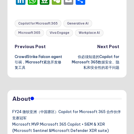
Li
W
D
W
E
分
n
h
o
e
m
享
k
a
u
C
ai
Tags:
Copilot for Microsoft 365
Generative AI
e
ts
b
h
l
Microsoft 365
Viva Engage
Workplace AI
dI
A
a
a
n
p
n
t
Post
Previous Post
Next Post
p
CrowdStrike Falcon agent
你必须知道的Copilot for
navigation
引祸，Microsoft紧急开发修
Microsoft 365数据安全、隐
复工具
私和安全性的若干问题
About
FY24 微软亚洲（中国赛区）Copilot for Microsoft 365 合作伙伴
竞赛冠军
Microsoft MVP:Microsoft 365 Copilot + SIEM & XDR
(Microsoft Sentinel &Microsoft Defender XDR suite)