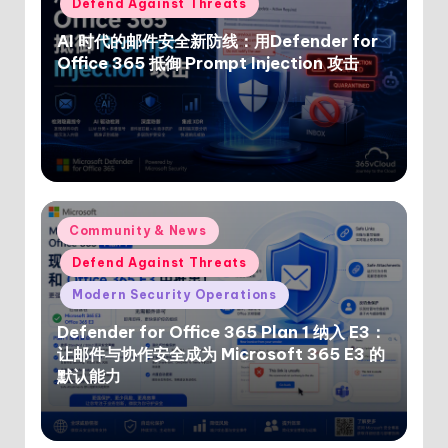
Defend Against Threats
AI 时代的邮件安全新防线：用Defender for
Office 365 抵御 Prompt Injection 攻击
Posted
Community & News
in
Defend Against Threats
Modern Security Operations
Defender for Office 365 Plan 1 纳入 E3：
让邮件与协作安全成为 Microsoft 365 E3 的
默认能力