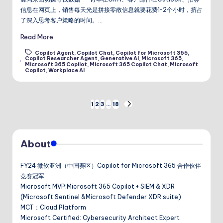
信息在网页上，销售每天光是拼接零散信息就要花费1-2个小时，挤占
了深入思考客户策略的时间。…
Read More
Copilot Agent
,
Copilot Chat
,
Copilot for Microsoft 365
,
Copilot Researcher Agent
,
Generative AI
,
Microsoft 365
,
Tags:
Microsoft 365 Copilot
,
Microsoft 365 Copilot Chat
,
Microsoft
Copilot
,
Workplace AI
文
1
2
3
…
18
NEXT
PAGE
章
About
分
页
FY24 微软亚洲（中国赛区）Copilot for Microsoft 365 合作伙伴
竞赛冠军
Microsoft MVP:Microsoft 365 Copilot + SIEM & XDR
(Microsoft Sentinel &Microsoft Defender XDR suite)
MCT：Cloud Platform
Microsoft Certified: Cybersecurity Architect Expert