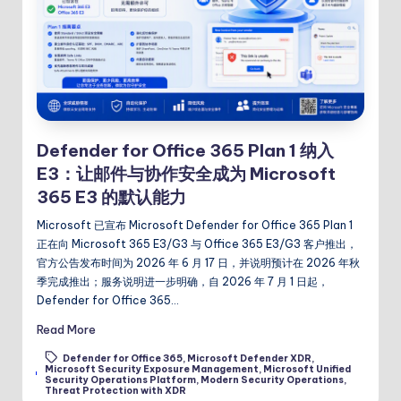
Defender for Office 365 Plan 1 纳入
E3：让邮件与协作安全成为 Microsoft
365 E3 的默认能力
Microsoft 已宣布 Microsoft Defender for Office 365 Plan 1
正在向 Microsoft 365 E3/G3 与 Office 365 E3/G3 客户推出，
官方公告发布时间为 2026 年 6 月 17 日，并说明预计在 2026 年秋
季完成推出；服务说明进一步明确，自 2026 年 7 月 1 日起，
Defender for Office 365…
Read More
Defender for Office 365
,
Microsoft Defender XDR
,
Microsoft Security Exposure Management
,
Microsoft Unified
Tags:
Security Operations Platform
,
Modern Security Operations
,
Threat Protection with XDR