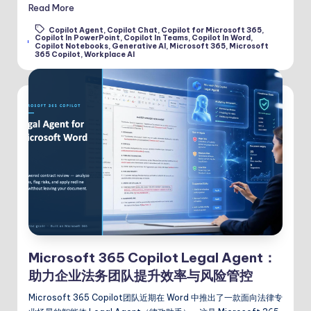
Read More
Copilot Agent
,
Copilot Chat
,
Copilot for Microsoft 365
,
Copilot In PowerPoint
,
Copilot In Teams
,
Copilot In Word
,
Tags:
Copilot Notebooks
,
Generative AI
,
Microsoft 365
,
Microsoft
365 Copilot
,
Workplace AI
Microsoft 365 Copilot Legal Agent：
助力企业法务团队提升效率与风险管控
Microsoft 365 Copilot团队近期在 Word 中推出了一款面向法律专