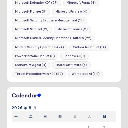
Microsoft Defender XDR
(57)
Microsoft Forms
(4)
Microsoft Planner
(9)
Microsoft Purview
(4)
Microsoft Security Exposure Management
(15)
Microsoft Sentinel
(19)
Microsoft Teams
(11)
Microsoft Unified Security Operations Platform
(22)
Modern Security Operations
(24)
Outlook In Copilot
(14)
Power Platform Copilot
(3)
Shadow AI
(3)
SharePoint Agent
(4)
SharePoint Online
(4)
Threat Protection with XDR
(59)
Workplace AI
(110)
Calendar
2026 年 8 月
一
二
三
四
五
六
日
1
2