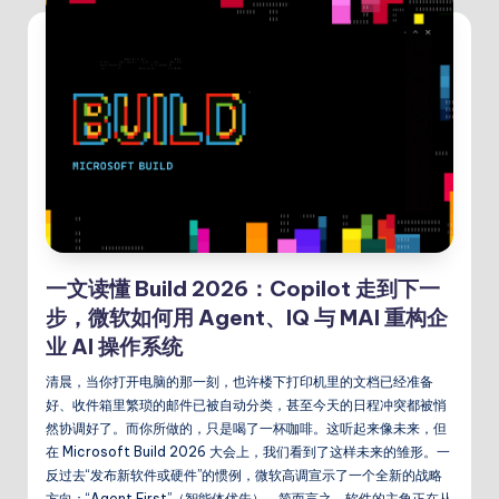
一文读懂 Build 2026：Copilot 走到下一
步，微软如何用 Agent、IQ 与 MAI 重构企
业 AI 操作系统
清晨，当你打开电脑的那一刻，也许楼下打印机里的文档已经准备
好、收件箱里繁琐的邮件已被自动分类，甚至今天的日程冲突都被悄
然协调好了。而你所做的，只是喝了一杯咖啡。这听起来像未来，但
在 Microsoft Build 2026 大会上，我们看到了这样未来的雏形。一
反过去“发布新软件或硬件”的惯例，微软高调宣示了一个全新的战略
方向：“Agent First”（智能体优先）。简而言之，软件的主角正在从