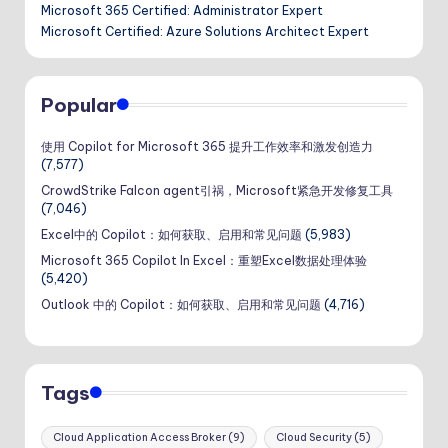
Microsoft 365 Certified: Administrator Expert
Microsoft Certified: Azure Solutions Architect Expert
Popular
使用 Copilot for Microsoft 365 提升工作效率和激发创造力
(7,577)
CrowdStrike Falcon agent引祸，Microsoft紧急开发修复工具
(7,046)
Excel中的 Copilot：如何获取、启用和常见问题
(5,983)
Microsoft 365 Copilot In Excel：重塑Excel数据处理体验
(5,420)
Outlook 中的 Copilot：如何获取、启用和常见问题
(4,716)
Tags
Cloud Application Access Broker
(9)
Cloud Security
(5)