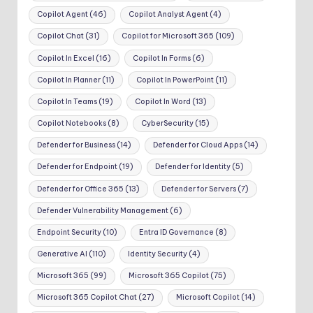
Copilot Agent
(46)
Copilot Analyst Agent
(4)
Copilot Chat
(31)
Copilot for Microsoft 365
(109)
Copilot In Excel
(16)
Copilot In Forms
(6)
Copilot In Planner
(11)
Copilot In PowerPoint
(11)
Copilot In Teams
(19)
Copilot In Word
(13)
Copilot Notebooks
(8)
CyberSecurity
(15)
Defender for Business
(14)
Defender for Cloud Apps
(14)
Defender for Endpoint
(19)
Defender for Identity
(5)
Defender for Office 365
(13)
Defender for Servers
(7)
Defender Vulnerability Management
(6)
Endpoint Security
(10)
Entra ID Governance
(8)
Generative AI
(110)
Identity Security
(4)
Microsoft 365
(99)
Microsoft 365 Copilot
(75)
Microsoft 365 Copilot Chat
(27)
Microsoft Copilot
(14)