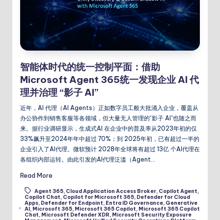
智能体时代的统一控制平面：借助
Microsoft Agent 365统一发现企业 AI 代
理并治理 “影子 AI”
近年，AI 代理（AI Agents）正如数字员工般大批涌入企业，覆盖从
办公协作到销售客服等各领域，但大量无人管理的“影子 AI”也随之而
来。据行业调研显示，生成式AI 在企业中的普及率从2023年初的仅
33%飙升至2024年年中超过 70%；到 2025年初，已有超过一半的
企业引入了AI代理。微软预计 2028年全球将有超过 13亿 个AI代理在
各组织内部运转。由此引发的AI代理泛滥（Agent…
Read More
Agent 365
,
Cloud Application Access Broker
,
Copilot Agent
,
Copilot Chat
,
Copilot for Microsoft 365
,
Defender for Cloud
Apps
,
Defender for Endpoint
,
Entra ID Governance
,
Generative
Tags:
AI
,
Microsoft 365
,
Microsoft 365 Copilot
,
Microsoft 365 Copilot
Chat
,
Microsoft Defender XDR
,
Microsoft Security Exposure