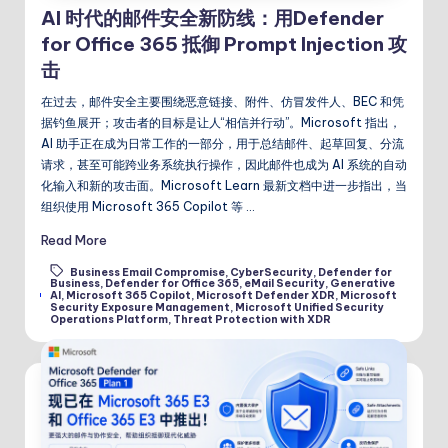
AI 时代的邮件安全新防线：用Defender
for Office 365 抵御 Prompt Injection 攻
击
在过去，邮件安全主要围绕恶意链接、附件、仿冒发件人、BEC 和凭
据钓鱼展开；攻击者的目标是让人“相信并行动”。Microsoft 指出，
AI 助手正在成为日常工作的一部分，用于总结邮件、起草回复、分流
请求，甚至可能跨业务系统执行操作，因此邮件也成为 AI 系统的自动
化输入和新的攻击面。Microsoft Learn 最新文档中进一步指出，当
组织使用 Microsoft 365 Copilot 等 …
Read More
Business Email Compromise
,
CyberSecurity
,
Defender for
Business
,
Defender for Office 365
,
eMail Security
,
Generative
Tags:
AI
,
Microsoft 365 Copilot
,
Microsoft Defender XDR
,
Microsoft
Security Exposure Management
,
Microsoft Unified Security
Operations Platform
,
Threat Protection with XDR