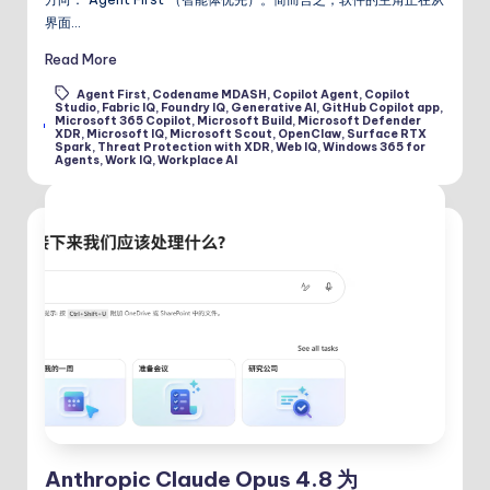
界面…
Read More
Agent First
,
Codename MDASH
,
Copilot Agent
,
Copilot
Studio
,
Fabric IQ
,
Foundry IQ
,
Generative AI
,
GitHub Copilot app
,
Microsoft 365 Copilot
,
Microsoft Build
,
Microsoft Defender
Tags:
XDR
,
Microsoft IQ
,
Microsoft Scout
,
OpenClaw
,
Surface RTX
Spark
,
Threat Protection with XDR
,
Web IQ
,
Windows 365 for
Agents
,
Work IQ
,
Workplace AI
Anthropic Claude Opus 4.8 为