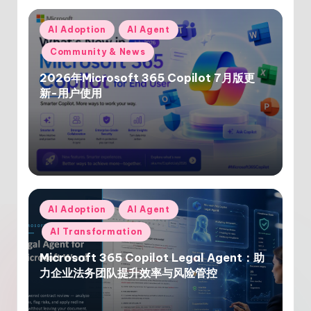
Posted
AI Adoption
AI Agent
in
Community & News
2026年Microsoft 365 Copilot 7月版更
新-用户使用
Posted
AI Adoption
AI Agent
in
AI Transformation
Microsoft 365 Copilot Legal Agent：助
力企业法务团队提升效率与风险管控