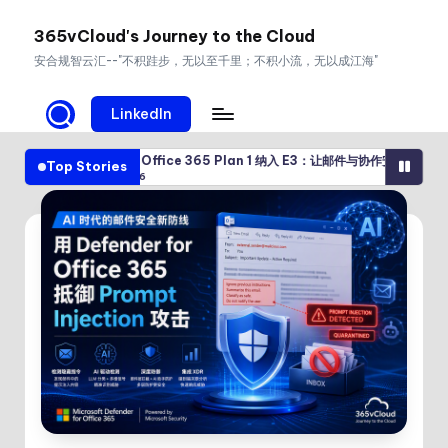
365vCloud's Journey to the Cloud
Skip
安合规智云汇--"不积跬步，无以至千里；不积小流，无以成江海"
to
content
LinkedIn
er for Office 365 Plan 1 纳入 E3：让邮件与协作安全成为 Microsoft 365 
Top Stories
04/2026