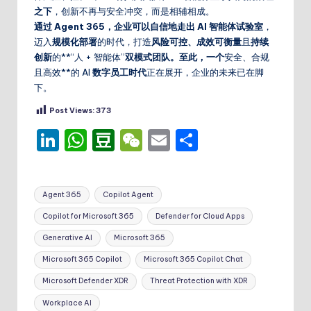
之下
，创新不再与安全冲突，而是相辅相成。
通过 Agent 365，企业可以自信地走出 AI 智能体试验室
，
迈入
规模化部署
的时代，打造
风险可控、成效可衡量
且
持续
创新
的**“人 + 智能体”
双模式团队。至此，一个
安全、合规
且高效**的 AI
数字员工时代
正在展开，企业的未来已在脚
下。
Post Views:
373
Li
W
D
W
E
分
n
h
o
e
m
享
k
a
u
C
ai
Tags:
Agent 365
Copilot Agent
e
ts
b
h
l
Copilot for Microsoft 365
Defender for Cloud Apps
dI
A
a
a
Generative AI
Microsoft 365
n
p
n
t
Microsoft 365 Copilot
Microsoft 365 Copilot Chat
p
Microsoft Defender XDR
Threat Protection with XDR
Workplace AI