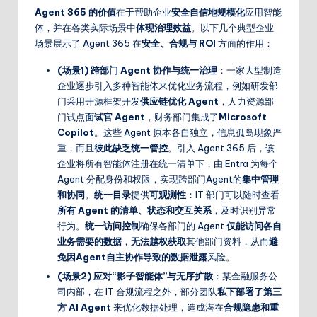
Agent 365 的价值
在于帮助企业
安全自信地规模化
应用智能
体，并在各类实际场景中
体现治理效益
。以下几个典型企业
场景展示了 Agent 365 在
安全、合规与 ROI
方面的作用：
(场景1)
跨部门 Agent 协作与统一治理
：一家大型制造
企业逐步引入多种智能体来优化业务流程，例如研发部
门采用开源框架开发
供应链优化 Agent
，人力资源部
门试点
面试官 Agent
，财务部门集成了
Microsoft
Copilot
。这些 Agent 原本各自独立，信息孤岛现象严
重，而且
彼此缺乏统一管控
。引入 Agent 365 后，该
企业将所有智能体注册在统一清单下，由 Entra 为每个
Agent 分配身份和权限，实现跨部门Agent的
集中管理
和协同
。
统一目录
提供
可观测性
：IT 部门可以随时查看
所有 Agent 的清单、状态和交互关系
，及时识别异常
行为。
统一访问控制
确保各部门的 Agent
仅能访问各自
业务需要的数据
，
无法越权获取
其他部门资料，从而
避
免因Agent自主协作导致的数据泄露
风险。
(场景2)
应对“影子智能体”与无序扩散
：某金融服务公
司内部，在 IT 合规流程之外，部分团队
私下部署了第三
方 AI Agent
来优化数据处理，造成潜在
合规隐患和重