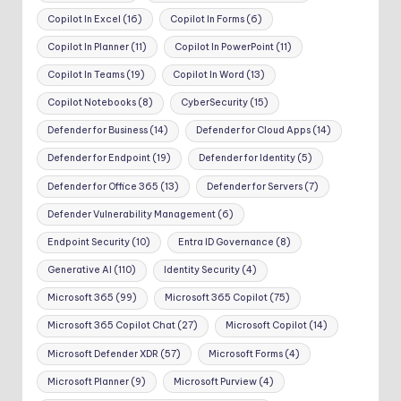
Copilot In Excel
(16)
Copilot In Forms
(6)
Copilot In Planner
(11)
Copilot In PowerPoint
(11)
Copilot In Teams
(19)
Copilot In Word
(13)
Copilot Notebooks
(8)
CyberSecurity
(15)
Defender for Business
(14)
Defender for Cloud Apps
(14)
Defender for Endpoint
(19)
Defender for Identity
(5)
Defender for Office 365
(13)
Defender for Servers
(7)
Defender Vulnerability Management
(6)
Endpoint Security
(10)
Entra ID Governance
(8)
Generative AI
(110)
Identity Security
(4)
Microsoft 365
(99)
Microsoft 365 Copilot
(75)
Microsoft 365 Copilot Chat
(27)
Microsoft Copilot
(14)
Microsoft Defender XDR
(57)
Microsoft Forms
(4)
Microsoft Planner
(9)
Microsoft Purview
(4)