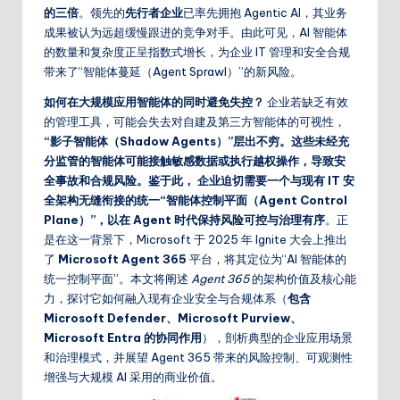
的三倍
。领先的
先行者企业
已率先拥抱 Agentic AI，其业务
成果被认为远超缓慢跟进的竞争对手。由此可见，AI 智能体
的数量和复杂度正呈指数式增长，为企业 IT 管理和安全合规
带来了“智能体蔓延（Agent Sprawl）”的新风险。
如何在大规模应用智能体的同时避免失控？
企业若缺乏有效
的管理工具，可能会失去对自建及第三方智能体的可视性，
“影子智能体（Shadow Agents）”层出不穷。这些未经充
分监管的智能体可能接触敏感数据或执行越权操作，导致安
全事故和合规风险。鉴于此， 企业迫切需要一个与现有 IT 安
全架构无缝衔接的统一“智能体控制平面（Agent Control
Plane）”，以在 Agent 时代保持风险可控与治理有序
。正
是在这一背景下，Microsoft 于 2025 年 Ignite 大会上推出
了
Microsoft Agent 365
平台，将其定位为“AI 智能体的
统一控制平面”。本文将阐述
Agent 365
的架构价值及核心能
力，探讨它如何融入现有企业安全与合规体系（
包含
Microsoft Defender、Microsoft Purview、
Microsoft Entra 的协同作用
），剖析典型的企业应用场景
和治理模式，并展望 Agent 365 带来的风险控制、可观测性
增强与大规模 AI 采用的商业价值。