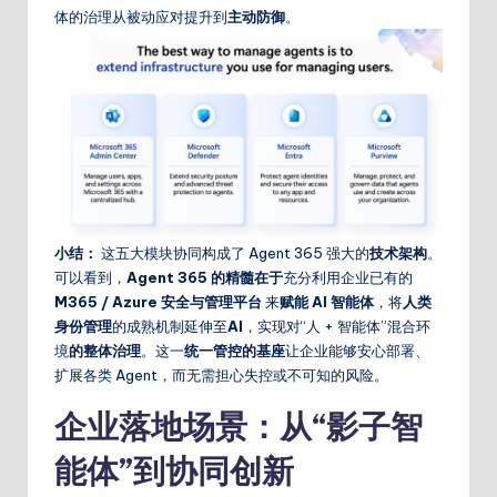
体的治理从被动应对提升到
主动防御
。
小结：
这五大模块协同构成了 Agent 365 强大的
技术架构
。
可以看到，
Agent 365 的精髓在于
充分利用企业已有的
M365 / Azure 安全与管理平台
来
赋能 AI 智能体
，将
人类
身份管理
的成熟机制延伸至
AI
，实现对“人 + 智能体”混合环
境
的整体治理
。这一
统一管控的基座
让企业能够安心部署、
扩展各类 Agent，而无需担心失控或不可知的风险。
企业落地场景：从“影子智
能体”到协同创新