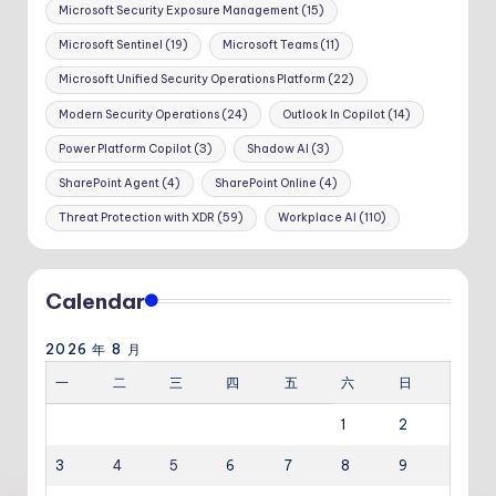
Microsoft Security Exposure Management
(15)
Microsoft Sentinel
(19)
Microsoft Teams
(11)
Microsoft Unified Security Operations Platform
(22)
Modern Security Operations
(24)
Outlook In Copilot
(14)
Power Platform Copilot
(3)
Shadow AI
(3)
SharePoint Agent
(4)
SharePoint Online
(4)
Threat Protection with XDR
(59)
Workplace AI
(110)
Calendar
2026 年 8 月
一
二
三
四
五
六
日
1
2
3
4
5
6
7
8
9