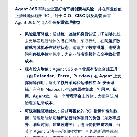
Agent 365
帮助企业
更好地平衡创新与风险
，并在商业价值
上清晰地体现出 ROI。对于
CIO、CISO 以及高管
而言，
Agent 365 的引入带来
多重管理收益
：
风险显著降低
：通过
统一监控和身份认证
，IT 能够比过
去更早发现智能体的潜在风险并采取行动，在
问题扩散
前就将其扼杀在萌芽状态
。这减少了
数据泄露、违规访
问
和
停机事故
的概率，为企业
节省高额的安全事故处置
成本
。
现有投入增值
：Agent 365 令企业
原有安全合规工具
（如 Defender、Entra、Purview）在 Agent 上发
挥同等作用
，避免了
额外采购和运维独立 AI 安全系
统
。它利用 Microsoft 生态的
原生集成
，将
用户、应
用、Agent
统一
在
一个管理平台
上管控，大幅降低 AI
治理的
边际成本
。
可观测性驱动优化
：通过
可视化的 ROI 指标
和
性能数
据
，管理层能够
明确评估智能体项目的价值
（如
效率提
升、响应时间、质量改进
等），进而
优化投资方向
。当
某个 Agent 无法带来预期收益时，可以果断调整或淘