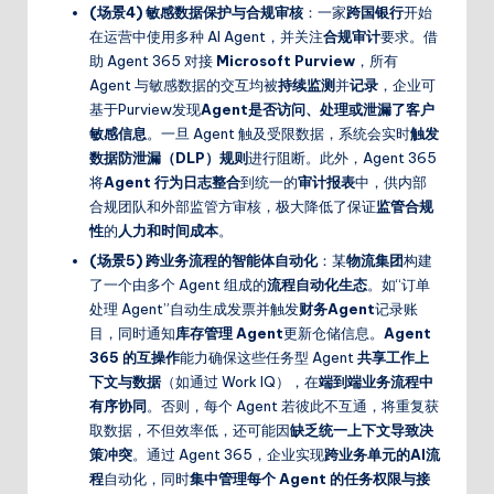
(场景4)
敏感数据保护与合规审核
：一家
跨国银行
开始
在运营中使用多种 AI Agent，并关注
合规审计
要求。借
助 Agent 365 对接
Microsoft Purview
，所有
Agent 与敏感数据的交互均被
持续监测
并
记录
，企业可
基于Purview发现
Agent是否访问、处理或泄漏了客户
敏感信息
。一旦 Agent 触及受限数据，系统会实时
触发
数据防泄漏（DLP）规则
进行阻断。此外，Agent 365
将
Agent 行为日志整合
到统一的
审计报表
中，供内部
合规团队和外部监管方审核，极大降低了保证
监管合规
性
的
人力和时间成本
。
(场景5)
跨业务流程的智能体自动化
：某
物流集团
构建
了一个由多个 Agent 组成的
流程自动化生态
。如“订单
处理 Agent”自动生成发票并触发
财务Agent
记录账
目，同时通知
库存管理 Agent
更新仓储信息。
Agent
365 的互操作
能力确保这些任务型 Agent
共享工作上
下文与数据
（如通过 Work IQ），在
端到端业务流程中
有序协同
。否则，每个 Agent 若彼此不互通，将重复获
取数据，不但效率低，还可能因
缺乏统一上下文导致决
策冲突
。通过 Agent 365，企业实现
跨业务单元的AI流
程
自动化，同时
集中管理每个 Agent 的任务权限与接