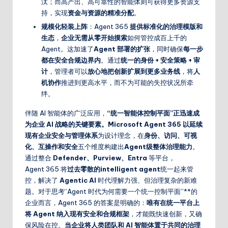
汰；而高产出、高可靠性的智能体则可获得更多资源支
持，实现
资金与资源的精准分配
。
规模化轻装上阵
：Agent 365
提供标准化的治理模版和
生态
，
企业无需从零开始摸索
如何管控成百上千的
Agent。这加速了
Agent 部署的扩张
，同时确保
每一步
都在安全合规边界内
。通过
统一的身份 + 安全策略 + 审
计
，管理者可以
放心地把创新扩展到更多业务线
，将
人
机协作
推进到更高水平，而不为可能的失控状况所牵
绊。
伴随 AI 智能体的广泛应用，
“统一智能体控制平面”正迅速成
为企业 AI 战略的关键要素。Microsoft Agent 365 以延续
现有企业安全与管理体系
为设计理念，在
身份、访问、可视
化、互操作和安全
五个维度构建出
Agent级整体治理能力
。
通过整合
Defender、Purview、Entra
等平台，
Agent 365 将
过去零散的intelligent agent
统一起来管
控，解决了
Agentic AI
时代理解力强、但治理复杂的新难
题。对于思考“Agent 时代为何需要一个统一控制平面”**的
企业而言，Agent 365 的答案是明确的：
唯有在统一平台上
将 Agent 纳入现有安全和合规框架
，才能既快速创新，又确
保风险在控。
当企业将人类团队和 AI 智能体置于共同的治理