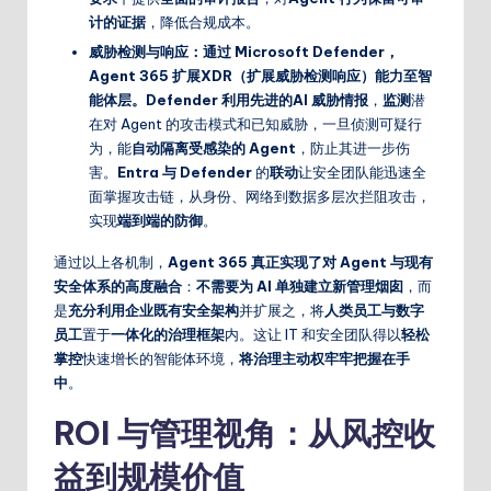
计的证据
，降低合规成本。
威胁检测与响应：通过 Microsoft Defender，
Agent 365 扩展XDR（扩展威胁检测响应）能力至智
能体层。Defender 利用先进的AI 威胁情报
，
监测
潜
在对 Agent 的攻击模式和已知威胁，一旦侦测可疑行
为，能
自动隔离受感染的 Agent
，防止其进一步伤
害。
Entra 与 Defender
的
联动
让安全团队能迅速全
面掌握攻击链，从身份、网络到数据多层次拦阻攻击，
实现
端到端的防御
。
通过以上各机制，
Agent 365 真正实现了对 Agent 与现有
安全体系的高度融合
：
不需要为 AI 单独建立新管理烟囱
，而
是
充分利用企业既有安全架构
并扩展之，将
人类员工与数字
员工
置于
一体化的治理框架
内。这让 IT 和安全团队得以
轻松
掌控
快速增长的智能体环境，
将治理主动权牢牢把握在手
中
。
ROI 与管理视角：从风控收
益到规模价值