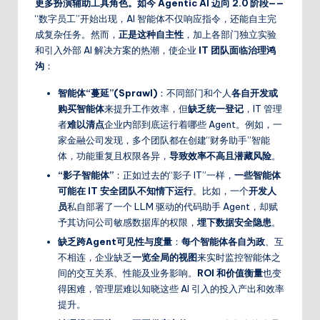
更多扮演辅助工具角色。如今 Agentic AI 迈向 2.0 阶段——
“数字员工”开始出现，AI 智能体不仅响应指令，还能自主完
成复杂任务。然而，
正是这种自主性
，加上各部门独立实验
和引入外部 AI 解决方案的热潮，使企业
IT 团队面临治理鸿
沟
：
智能体“蔓延”(Sprawl)
：不同部门和个人
各自开发或
购买智能体
来提升工作效率，但
缺乏统一登记
，IT 管理
者
难以清点
企业内部到底运行着哪些 Agent。例如，一
家金融公司发现，多个团队都在创建“财务助手”智能
体，功能重复且权限各异，
导致效率不高且潜藏风险
。
“影子智能体”
：正如过去的“影子 IT”一样，
一些智能体
可能在 IT 安全团队不知情下运行
。比如，一个
开发人
员
私自部署了一个 LLM 驱动的代码助手 Agent，却赋
予其访问公司敏感数据库的权限，
埋下数据安全隐患
。
缺乏跨Agent可见性与度量
：
每个智能体各自为政
、互
不相连，企业缺乏
一览全局的视图
来实时监控智能体之
间的交互关系、性能及业务影响。
ROI 和价值衡量
也变
得困难，管理层难以知晓这些 AI 引入的投入产出和效率
提升。