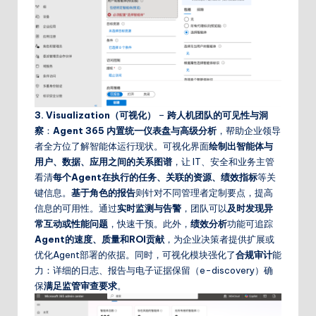
3. Visualization（可视化）
–
跨人机团队的可见性与洞
察
：
Agent 365 内置统一
仪表盘与高级分析
，帮助企业领导
者全方位了解智能体运行现状。可视化界面
绘制出智能体与
用户、数据、应用之间的关系图谱
，让 IT、安全和业务主管
看清
每个Agent在执行的任务、关联的资源、绩效指标
等关
键信息。
基于角色的报告
则针对不同管理者定制要点，提高
信息的可用性。通过
实时监测与告警
，团队可以
及时发现异
常互动或性能问题
，快速干预。此外，
绩效分析
功能可追踪
Agent的速度、质量和ROI贡献
，为企业决策者提供扩展或
优化Agent部署的依据。同时，可视化模块强化了
合规审计
能
力：详细的日志、报告与电子证据保留（e-discovery）确
保
满足监管审查要求
。