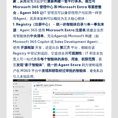
象，从而
避免另起炉灶
重新构建一套平行体系。通过与
Microsoft 365 管理中心 和 Microsoft Entra 等紧密整
合，Agent 365 让
IT 管理员可以像管理用户与应用一样管
理Agent。其具体架构可以概括为五大核心模块：
1. Registry（注册中心）
–
统一的智能体目录
与
单一事实来
源
：Agent 365 使用
Microsoft Entra 注册表
搭建企业所
有智能体的
中央清单
。无论Agent由 Microsoft 构建（如
Microsoft 365 Copilot 或 Sales Development Agent）、
使用
开源框架
开发，还是出自
第三方
平台，都能在该
Registry 中登记和追踪。它提供全局
可观测性
：IT 和安全负
责人可一站式查看
每个智能体的身份、用途、权限范围
，甚
至
发现“影子智能体”
。
统一的 Agent Store
则方便终端用
户在 M365 平台中
发现和获取经过审批的智能体
，避免私自
引入未知应用。