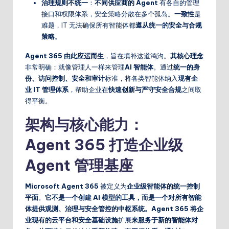
治理规则不统一
：
不同供应商的 Agent
有各自的管理
接口和权限体系，安全策略分散在多个孤岛。
一致性
是
难题，IT 无法确保所有智能体都
遵从统一的安全与合规
策略
。
Agent 365 由此应运而生
，旨在填补这道鸿沟。
其核心理念
非常明确：就像管理人一样来管理
AI 智能体
。通过
统一的身
份、访问控制、安全和审计
标准，将各类智能体纳入
现有企
业 IT 管理体系
，帮助企业在
快速创新与严守安全合规
之间取
得平衡。
架构与核心能力：
Agent 365 打造企业级
Agent 管理基座
Microsoft Agent 365
被定义为
企业级智能体的统一
控制
平面
。
它不是一个创建 AI 模型的工具，而是一个对
所有智能
体提供观测、治理与安全管控
的中枢系统。Agent 365 将企
业现有的云平台和安全基础设施
扩展
来服务于新的智能体对