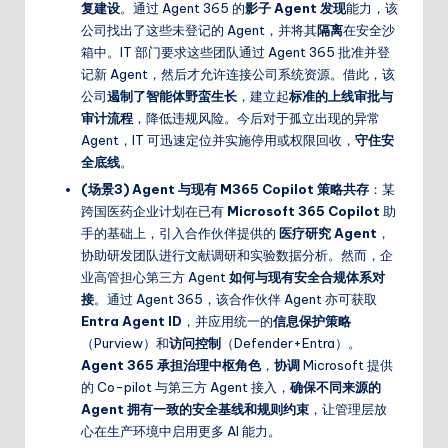
复建设
。通过 Agent 365 的
影子 Agent 发现
能力，该
公司找出了这些未登记的 Agent，并将其
隔离
在安全沙
箱中。IT 部门要求这些团队通过 Agent 365 批准并登
记新 Agent，然后才允许连接公司系统资源。借此，该
公司
遏制了智能体野蛮生长
，建立起
标准的上线审批与
审计流程
，降低违规风险。今后对于孤立出现的异常
Agent，IT 可迅速定位并实施停用或权限回收，
守住安
全底线
。
(场景3)
Agent 与现有 M365 Copilot 策略共存
：某
跨国医药企业计划在已有
Microsoft 365 Copilot
助
手的基础上，引入合作伙伴提供的
医疗研究 Agent
，
协助研发团队进行文献调研和实验数据分析。然而，企
业高管担心第三方 Agent
如何与现有安全合规体系对
接
。通过 Agent 365，该合作伙伴 Agent 亦可获取
Entra Agent ID
，并应用统一的
信息保护策略
（Purview）和
访问控制
（Defender+Entra）。
Agent 365 承担治理中枢角色
，
协调
Microsoft 提供
的 Co-pilot 与第三方 Agent 接入，
确保不同来源的
Agent 拥有一致的安全基线和规则约束
，让管理层放
心在生产环境中启用更多 AI 能力。