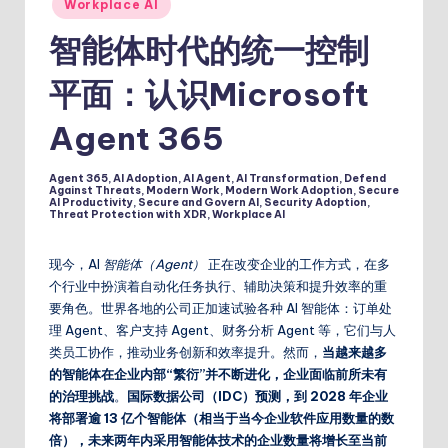
Workplace AI
智能体时代的统一控制
平面：认识Microsoft
Agent 365
Agent 365
,
AI Adoption
,
AI Agent
,
AI Transformation
,
Defend
Against Threats
,
Modern Work
,
Modern Work Adoption
,
Secure
Posted
AI Productivity
,
Secure and Govern AI
,
Security Adoption
,
in
Threat Protection with XDR
,
Workplace AI
现今，AI
智能体（Agent）
正在改变企业的工作方式，在多
个行业中扮演着自动化任务执行、辅助决策和提升效率的重
要角色。世界各地的公司正加速试验各种 AI 智能体：订单处
理 Agent、客户支持 Agent、财务分析 Agent 等，它们与人
类员工协作，推动业务创新和效率提升。然而，
当越来越多
的智能体在企业内部“繁衍”并不断进化，企业面临前所未有
的治理挑战
。
国际数据公司（IDC）预测，到 2028 年企业
将部署逾 13 亿个智能体（相当于当今企业软件应用数量的数
倍），未来两年内采用智能体技术的企业数量将增长至当前