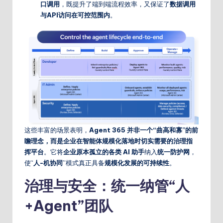
口调用
，既提升了端到端流程效率，又保证了
数据调用
与API访问在可控范围内
。
这些丰富的场景表明，
Agent 365 并非一个“曲高和寡”的前
瞻理念，而是企业在智能体规模化落地时
切实需要的治理指
挥平台
。它将
企业原本孤立的各类 AI 助手
纳入
统一防护网
，
使“
人-机协同
”模式真正具备
规模化发展的可持续性
。
治理与安全：统一纳管“人
+Agent”团队