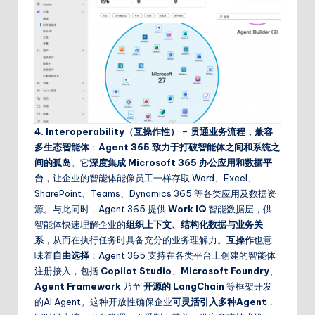
4. Interoperability（互操作性）
–
贯通业务流程，兼容
多生态智能体
：
Agent 365 致力于打破智能体之间和系统之
间的孤岛
。它
深度集成 Microsoft 365 办公应用和数据平
台
，让企业的智能体能像员工一样存取 Word、Excel、
SharePoint、Teams、Dynamics 365 等各类应用及数据资
源。与此同时，Agent 365 提供
Work IQ
智能数据层，供
智能体快速理解企业的
组织上下文、结构化数据与业务关
系
，从而在执行任务时具备充分的业务理解力。
互操作
也意
味着
自由选择
：Agent 365 支持在各类平台上创建的智能体
注册接入，包括
Copilot Studio
、
Microsoft Foundry
、
Agent Framework
乃至
开源的 LangChain
等框架开发
的AI Agent。这种开放性确保企业
可灵活引入多种Agent
，