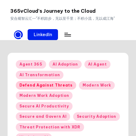
365vCloud's Journey to the Cloud
Skip
安合规智云汇--"不积跬步，无以至千里；不积小流，无以成江海"
to
content
LinkedIn
Posted
Agent 365
AI Adoption
AI Agent
in
AI Transformation
Defend Against Threats
Modern Work
Modern Work Adoption
Secure AI Productivity
Secure and Govern AI
Security Adoption
Threat Protection with XDR