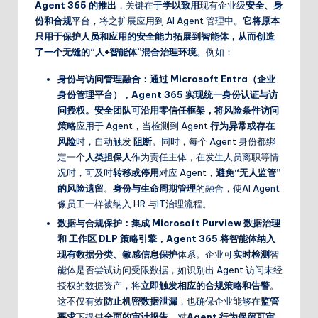
Agent 365 的推出
，关键在于
学以致用
现有企业级
安全、身
份和合规
平台，将之扩展应用到 AI Agent 管理中。
它将原本
只用于保护人员和应用的
安全能力拓展到智能体
，从而创造
了一个无缝的“人+智能体”混合治理环境
。例如：
身份与访问管理融合：通过 Microsoft Entra（企业
身份管理平台），Agent 365 实现统一身份认证与访
问授权。安全团队可沿用零信任框架，将风险条件访问
策略
应用于 Agent，当检测到 Agent
行为异常或存在
风险
时，自动触发
阻断
。同时，每个 Agent 身份都绑
定一个
人类担保人
作为责任主体，在发生人员离职等情
况时，可及时
转移或停用
对应 Agent，
避免“无人监管”
的风险遗留
。
身份与生命周期管理
的融合，使AI Agent
像员工一样被纳入 HR 与IT治理流程。
数据与合规保护：集成 Microsoft Purview 数据治理
和 工作区 DLP 策略引擎，Agent 365 将智能体纳入
现有数据分类、敏感信息保护
体系。企业可
实时检测
智
能体是否尝试访问受限数据，如识别出 Agent 访问未经
授权的数据资产，将
立即触发相应的合规策略和告警
。
这不仅有效
防止机密数据泄漏
，也确保企业能够在
监管
要求
下提供
全面的审计报告
，对
Agent 行为保留可审