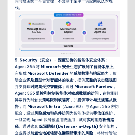
同时经由统一平台管理，不受制于某单一供应商或技术堆
栈。
5. Security（安全）
–
深度防御的智能体安全体系
：
Agent 365
将 Microsoft 安全生态扩展到了智能体身上
。
它集成
Microsoft Defender
的
威胁检测与响应
能力，帮
助企业
识别新型针对智能体的攻击
，提供
完整的攻击链视图
并支持
即时隔离受控智能体
；通过
Microsoft Purview
，
Agent 365
监控和控制智能体对敏感数据的访问
，在检测到
异常行为时触发
策略限制或隔离
，并
提供审计与法规遵从报
告
；而
Microsoft Entra
（Azure AD）与 Agent 365 密切
配合，通过
风险感知
和
条件访问
为智能体提供
零信任
保护，
一旦发现 Agent 账号被盗用或滥用，就可
实时阻断攻击路
径
。通过这套
纵深防御 (Defense-in-Depth)
安全架构，
企业得以
前置性地减轻潜在漏洞所带来的风险
，将针对智能