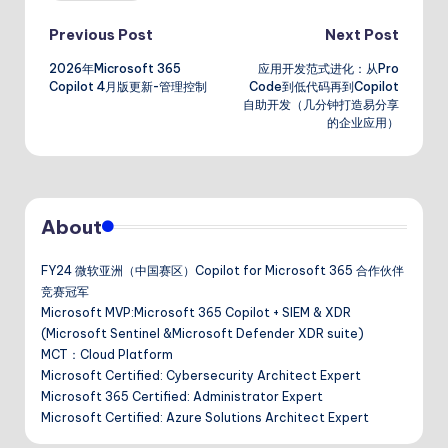
Post
Previous Post
Next Post
2026年Microsoft 365
应用开发范式进化：从Pro
navigation
Copilot 4月版更新-管理控制
Code到低代码再到Copilot
自助开发（几分钟打造易分享
的企业应用）
About
FY24 微软亚洲（中国赛区）Copilot for Microsoft 365 合作伙伴
竞赛冠军
Microsoft MVP:Microsoft 365 Copilot + SIEM & XDR
(Microsoft Sentinel &Microsoft Defender XDR suite)
MCT：Cloud Platform
Microsoft Certified: Cybersecurity Architect Expert
Microsoft 365 Certified: Administrator Expert
Microsoft Certified: Azure Solutions Architect Expert