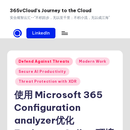
365vCloud's Journey to the Cloud
Skip
安合规智云汇--"不积跬步，无以至千里；不积小流，无以成江海"
to
content
LinkedIn
Posted
Defend Against Threats
Modern Work
in
Secure AI Productivity
Threat Protection with XDR
使用 Microsoft 365
Configuration
analyzer优化