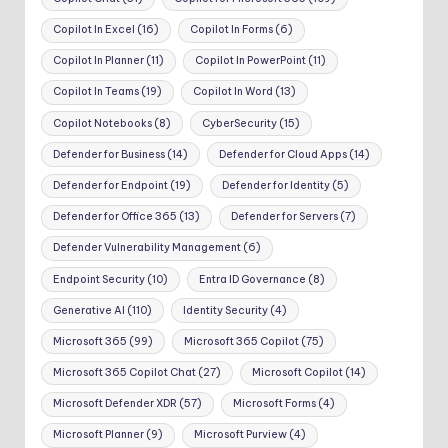
Copilot In Excel
(16)
Copilot In Forms
(6)
Copilot In Planner
(11)
Copilot In PowerPoint
(11)
Copilot In Teams
(19)
Copilot In Word
(13)
Copilot Notebooks
(8)
CyberSecurity
(15)
Defender for Business
(14)
Defender for Cloud Apps
(14)
Defender for Endpoint
(19)
Defender for Identity
(5)
Defender for Office 365
(13)
Defender for Servers
(7)
Defender Vulnerability Management
(6)
Endpoint Security
(10)
Entra ID Governance
(8)
Generative AI
(110)
Identity Security
(4)
Microsoft 365
(99)
Microsoft 365 Copilot
(75)
Microsoft 365 Copilot Chat
(27)
Microsoft Copilot
(14)
Microsoft Defender XDR
(57)
Microsoft Forms
(4)
Microsoft Planner
(9)
Microsoft Purview
(4)