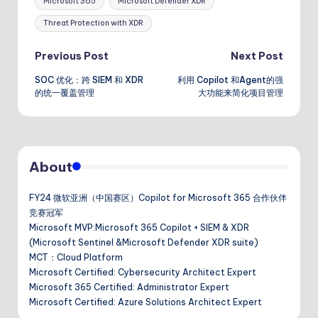
Microsoft 365
Microsoft Defender XDR
dI
A
a
a
Threat Protection with XDR
n
p
n
t
p
Post
Previous Post
Next Post
SOC 优化：跨 SIEM 和 XDR
利用 Copilot 和Agent的强
navigation
的统一覆盖管理
大功能来简化项目管理
About
FY24 微软亚洲（中国赛区）Copilot for Microsoft 365 合作伙伴
竞赛冠军
Microsoft MVP:Microsoft 365 Copilot + SIEM & XDR
(Microsoft Sentinel &Microsoft Defender XDR suite)
MCT：Cloud Platform
Microsoft Certified: Cybersecurity Architect Expert
Microsoft 365 Certified: Administrator Expert
Microsoft Certified: Azure Solutions Architect Expert