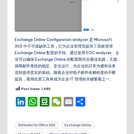
Exchange Online Configuration analyzer 是 Microsoft
365 中不可或缺的工具，它为企业管理员提供了高效管理
Exchange Online 配置的手段。通过使用 EOC analyzer，企
业可以确保 Exchange Online 的配置既符合最佳实践，又能
保障邮件系统的稳定、安全运行，为企业的日常沟通和业务
流转提供坚实的基础。随着企业对电子邮件依赖程度的不断
提高，善用此类工具将成为企业 IT 管理的关键要素之一。
Post Views:
1,689
Li
W
D
W
E
分
n
h
o
e
m
享
k
a
u
C
ai
Tags:
Defender for Office 365
Exchange Online
e
ts
b
h
l