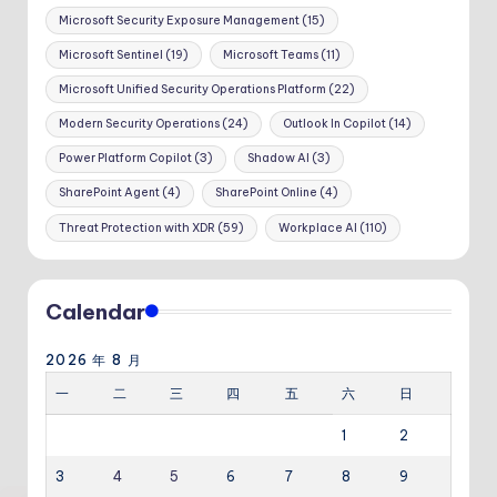
Microsoft Security Exposure Management
(15)
Microsoft Sentinel
(19)
Microsoft Teams
(11)
Microsoft Unified Security Operations Platform
(22)
Modern Security Operations
(24)
Outlook In Copilot
(14)
Power Platform Copilot
(3)
Shadow AI
(3)
SharePoint Agent
(4)
SharePoint Online
(4)
Threat Protection with XDR
(59)
Workplace AI
(110)
Calendar
2026 年 8 月
一
二
三
四
五
六
日
1
2
3
4
5
6
7
8
9