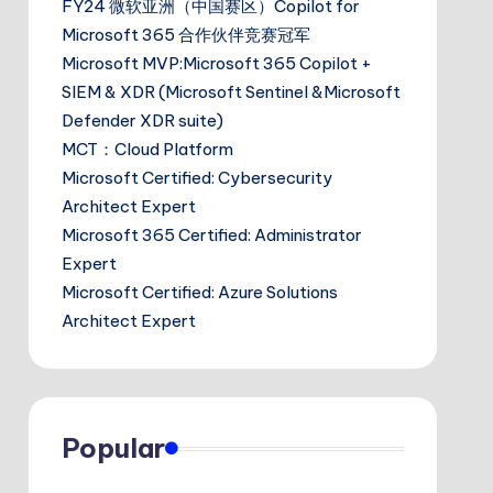
FY24 微软亚洲（中国赛区）Copilot for
Microsoft 365 合作伙伴竞赛冠军
Microsoft MVP:Microsoft 365 Copilot +
SIEM & XDR (Microsoft Sentinel &Microsoft
Defender XDR suite)
MCT：Cloud Platform
Microsoft Certified: Cybersecurity
Architect Expert
Microsoft 365 Certified: Administrator
Expert
Microsoft Certified: Azure Solutions
Architect Expert
Popular