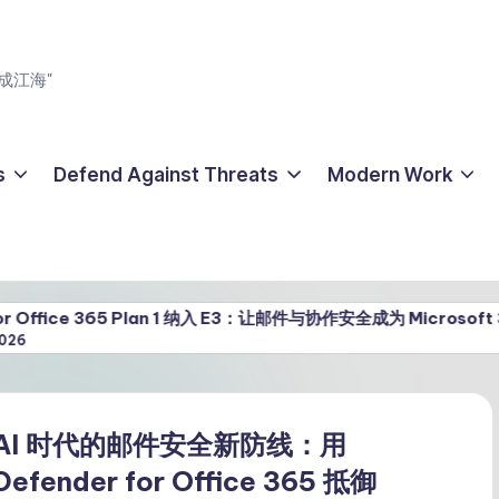
成江海"
s
Defend Against Threats
Modern Work
 365 Plan 1 纳入 E3：让邮件与协作安全成为 Microsoft 365 E3 的
AI 时代的邮件安全新防线：用
Defender for Office 365 抵御