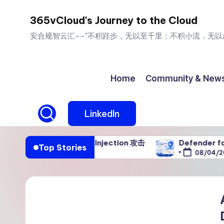
365vCloud's Journey to the Cloud
Skip
安合规智云汇--"不积跬步，无以至千里；不积小流，无以
to
content
Home
Community & New
LinkedIn
御 Prompt Injection 攻击
Defender for Office
Top Stories
08/04/2026