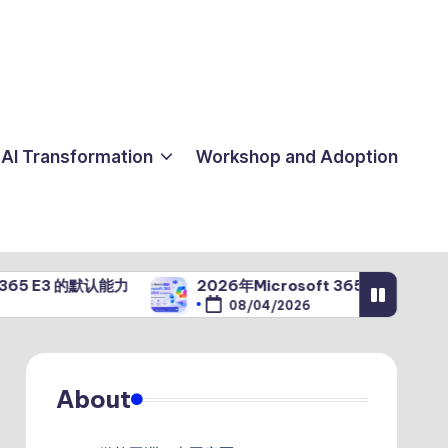
AI Transformation
Workshop and Adoption
默认能力
2026年Microsoft 365 Copilot 7月版更新-用
08/04/2026
About