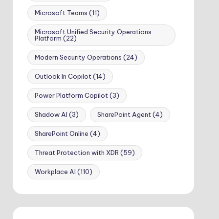
Microsoft Teams
(11)
Microsoft Unified Security Operations
Platform
(22)
Modern Security Operations
(24)
Outlook In Copilot
(14)
Power Platform Copilot
(3)
Shadow AI
(3)
SharePoint Agent
(4)
SharePoint Online
(4)
Threat Protection with XDR
(59)
Workplace AI
(110)