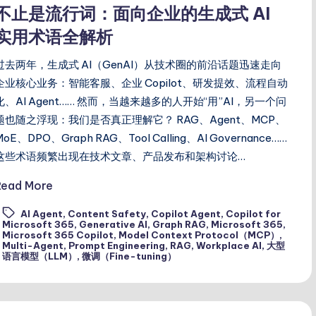
不止是流行词：面向企业的生成式 AI
实用术语全解析
过去两年，生成式 AI（GenAI）从技术圈的前沿话题迅速走向
企业核心业务：智能客服、企业 Copilot、研发提效、流程自动
化、AI Agent…… 然而，当越来越多的人开始“用”AI，另一个问
题也随之浮现：我们是否真正理解它？ RAG、Agent、MCP、
MoE、DPO、Graph RAG、Tool Calling、AI Governance……
这些术语频繁出现在技术文章、产品发布和架构讨论…
Read More
AI Agent
,
Content Safety
,
Copilot Agent
,
Copilot for
Microsoft 365
,
Generative AI
,
Graph RAG
,
Microsoft 365
,
ags:
Microsoft 365 Copilot
,
Model Context Protocol（MCP）
,
Multi-Agent
,
Prompt Engineering
,
RAG
,
Workplace AI
,
大型
语言模型（LLM）
,
微调（Fine-tuning）