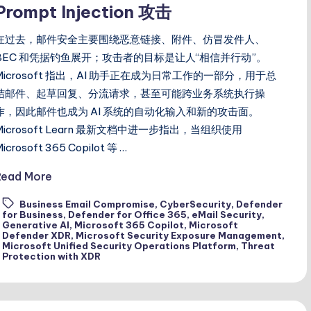
Prompt Injection 攻击
在过去，邮件安全主要围绕恶意链接、附件、仿冒发件人、
BEC 和凭据钓鱼展开；攻击者的目标是让人“相信并行动”。
Microsoft 指出，AI 助手正在成为日常工作的一部分，用于总
结邮件、起草回复、分流请求，甚至可能跨业务系统执行操
作，因此邮件也成为 AI 系统的自动化输入和新的攻击面。
Microsoft Learn 最新文档中进一步指出，当组织使用
Microsoft 365 Copilot 等 …
Read More
Business Email Compromise
,
CyberSecurity
,
Defender
for Business
,
Defender for Office 365
,
eMail Security
,
Generative AI
,
Microsoft 365 Copilot
,
Microsoft
ags:
Defender XDR
,
Microsoft Security Exposure Management
,
Microsoft Unified Security Operations Platform
,
Threat
Protection with XDR