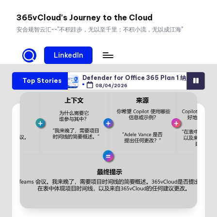
365vCloud's Journey to the Cloud
Skip
安合规智云汇--"不积跬步，无以至千里；不积小流，无以成江海"
to
content
LinkedIn
ion 攻击
Defender for Office 365 Plan 1 纳入 E3：让邮件与协作安
Top Stories
08/04/2026