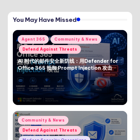
You May Have Missed
Posted
Agent 365
Community & News
in
Defend Against Threats
AI 时代的邮件安全新防线：用Defender for
Office 365 抵御 Prompt Injection 攻击
Posted
Community & News
in
Defend Against Threats