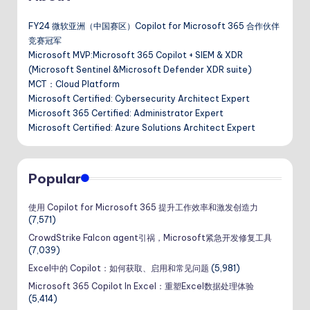
分
页
FY24 微软亚洲（中国赛区）Copilot for Microsoft 365 合作伙伴
竞赛冠军
Microsoft MVP:Microsoft 365 Copilot + SIEM & XDR
(Microsoft Sentinel &Microsoft Defender XDR suite)
MCT：Cloud Platform
Microsoft Certified: Cybersecurity Architect Expert
Microsoft 365 Certified: Administrator Expert
Microsoft Certified: Azure Solutions Architect Expert
Popular
使用 Copilot for Microsoft 365 提升工作效率和激发创造力
(7,571)
CrowdStrike Falcon agent引祸，Microsoft紧急开发修复工具
(7,039)
Excel中的 Copilot：如何获取、启用和常见问题
(5,981)
Microsoft 365 Copilot In Excel：重塑Excel数据处理体验
(5,414)