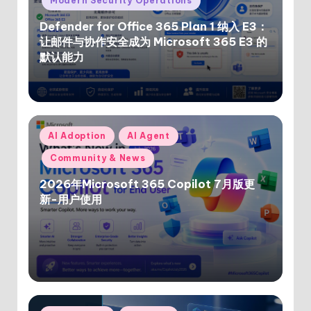
Modern Security Operations
Defender for Office 365 Plan 1 纳入 E3：
让邮件与协作安全成为 Microsoft 365 E3 的
默认能力
Posted
AI Adoption
AI Agent
in
Community & News
2026年Microsoft 365 Copilot 7月版更
新-用户使用