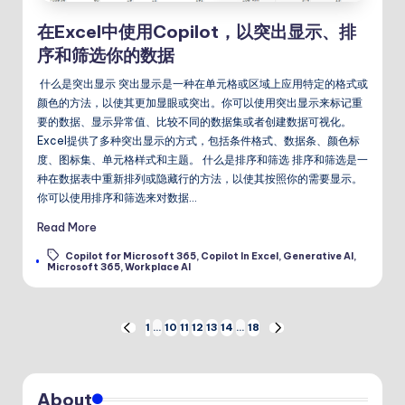
在Excel中使用Copilot，以突出显示、排
序和筛选你的数据
什么是突出显示 突出显示是一种在单元格或区域上应用特定的格式或
颜色的方法，以使其更加显眼或突出。你可以使用突出显示来标记重
要的数据、显示异常值、比较不同的数据集或者创建数据可视化。
Excel提供了多种突出显示的方式，包括条件格式、数据条、颜色标
度、图标集、单元格样式和主题。 什么是排序和筛选 排序和筛选是一
种在数据表中重新排列或隐藏行的方法，以使其按照你的需要显示。
你可以使用排序和筛选来对数据…
Read More
Copilot for Microsoft 365
,
Copilot In Excel
,
Generative AI
,
Tags:
Microsoft 365
,
Workplace AI
文
1
…
10
11
12
13
14
…
18
PREVIOUS
NEXT
PAGE
PAGE
章
About