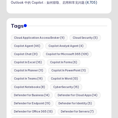
Outlook 中的 Copilot：如何获取、启用和常见问题
(4,705)
Tags
Cloud Application Access Broker
(9)
Cloud Security
(5)
Copilot Agent
(46)
Copilot Analyst Agent
(4)
Copilot Chat
(31)
Copilot for Microsoft 365
(109)
Copilot In Excel
(16)
Copilot In Forms
(6)
Copilot In Planner
(11)
Copilot In PowerPoint
(11)
Copilot In Teams
(19)
Copilot In Word
(13)
Copilot Notebooks
(8)
CyberSecurity
(15)
Defender for Business
(14)
Defender for Cloud Apps
(14)
Defender for Endpoint
(19)
Defender for Identity
(5)
Defender for Office 365
(13)
Defender for Servers
(7)