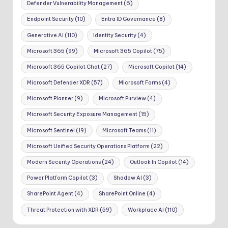
Defender Vulnerability Management
(6)
Endpoint Security
(10)
Entra ID Governance
(8)
Generative AI
(110)
Identity Security
(4)
Microsoft 365
(99)
Microsoft 365 Copilot
(75)
Microsoft 365 Copilot Chat
(27)
Microsoft Copilot
(14)
Microsoft Defender XDR
(57)
Microsoft Forms
(4)
Microsoft Planner
(9)
Microsoft Purview
(4)
Microsoft Security Exposure Management
(15)
Microsoft Sentinel
(19)
Microsoft Teams
(11)
Microsoft Unified Security Operations Platform
(22)
Modern Security Operations
(24)
Outlook In Copilot
(14)
Power Platform Copilot
(3)
Shadow AI
(3)
SharePoint Agent
(4)
SharePoint Online
(4)
Threat Protection with XDR
(59)
Workplace AI
(110)