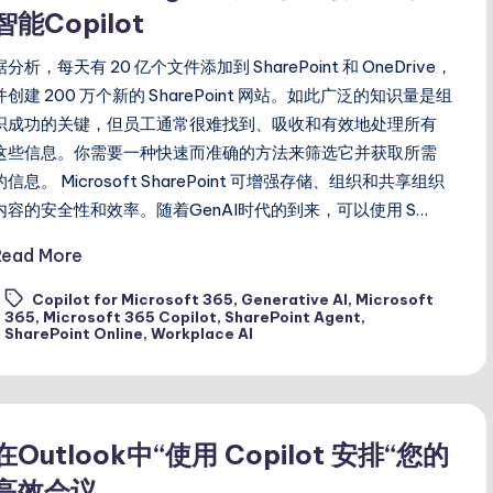
智能Copilot
据分析，每天有 20 亿个文件添加到 SharePoint 和 OneDrive，
并创建 200 万个新的 SharePoint 网站。如此广泛的知识量是组
织成功的关键，但员工通常很难找到、吸收和有效地处理所有
这些信息。你需要一种快速而准确的方法来筛选它并获取所需
的信息。 Microsoft SharePoint 可增强存储、组织和共享组织
内容的安全性和效率。随着GenAI时代的到来，可以使用 S…
Read More
Copilot for Microsoft 365
,
Generative AI
,
Microsoft
ags:
365
,
Microsoft 365 Copilot
,
SharePoint Agent
,
SharePoint Online
,
Workplace AI
在Outlook中“使用 Copilot 安排“您的
高效会议