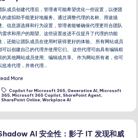
团队成员创建代理后，管理者可能希望优化一些设置，以便团
队的虚拟助手能更好地服务。通过调整代理的名称、用途描
述、信息源选择和行为设置，管理者能够确保代理更符合团队
的需求和用户的期望。这些设置改进不仅提升了代理的功能
性，还能让团队成员在使用时获得更好的体验。 所有网站成员
都可以创建自己的代理并使用它们。 这些代理可由具有编辑权
限的其他网站成员使用、编辑或共享。 作为网站所有者，你可
以批准代理，并将代理…
Read More
Copilot for Microsoft 365
,
Generative AI
,
Microsoft
ags:
365
,
Microsoft 365 Copilot
,
SharePoint Agent
,
SharePoint Online
,
Workplace AI
Shadow AI 安全性：影子 IT 发现和威