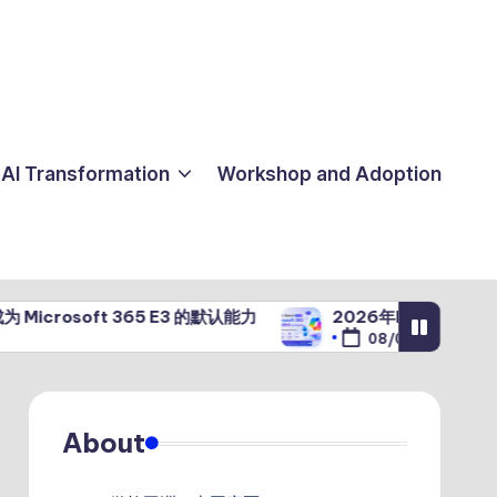
AI Transformation
Workshop and Adoption
ft 365 E3 的默认能力
2026年Microsoft 365 Copi
08/04/2026
About