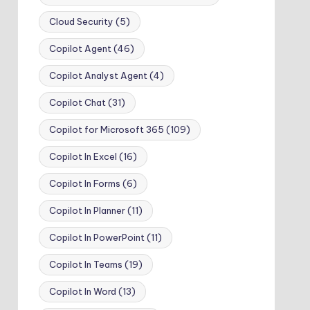
Cloud Security
(5)
Copilot Agent
(46)
Copilot Analyst Agent
(4)
Copilot Chat
(31)
Copilot for Microsoft 365
(109)
Copilot In Excel
(16)
Copilot In Forms
(6)
Copilot In Planner
(11)
Copilot In PowerPoint
(11)
Copilot In Teams
(19)
Copilot In Word
(13)