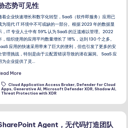
胁态势可见性
随着企业快速增长和数字化转型，SaaS（软件即服务）应用已
成为现代 IT 环境中不可或缺的一部分。根据 2023 年的数据显
示，IT 专业人士中有 59% 认为 SaaS 的泛滥难以管理。2022
年，组织使用的应用平均数量增长了 18%，达到 130 个之多。
SaaS 应用的快速采用带来了巨大的便利，但也引发了更多的安
全管理挑战，特别是由于云配置错误导致的潜在漏洞。 SaaS 应
用为企业提供了灵…
Read More
Cloud Application Access Broker
,
Defender for Cloud
ags:
Apps
,
Generative AI
,
Microsoft Defender XDR
,
Shadow AI
,
Threat Protection with XDR
SharePoint Agent，无代码打造团队