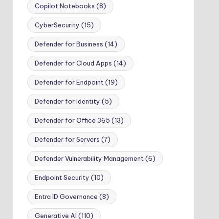
Copilot Notebooks
(8)
CyberSecurity
(15)
Defender for Business
(14)
Defender for Cloud Apps
(14)
Defender for Endpoint
(19)
Defender for Identity
(5)
Defender for Office 365
(13)
Defender for Servers
(7)
Defender Vulnerability Management
(6)
Endpoint Security
(10)
Entra ID Governance
(8)
Generative AI
(110)