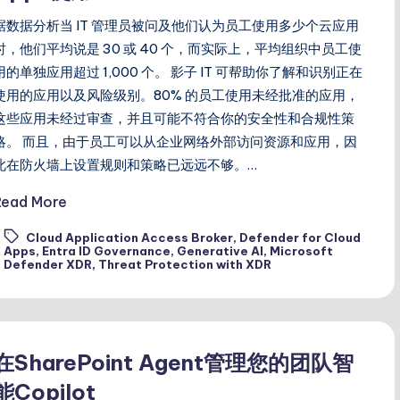
据数据分析当 IT 管理员被问及他们认为员工使用多少个云应用
时，他们平均说是 30 或 40 个，而实际上，平均组织中员工使
用的单独应用超过 1,000 个。 影子 IT 可帮助你了解和识别正在
使用的应用以及风险级别。80% 的员工使用未经批准的应用，
这些应用未经过审查，并且可能不符合你的安全性和合规性策
略。 而且，由于员工可以从企业网络外部访问资源和应用，因
此在防火墙上设置规则和策略已远远不够。…
Read More
Cloud Application Access Broker
,
Defender for Cloud
ags:
Apps
,
Entra ID Governance
,
Generative AI
,
Microsoft
Defender XDR
,
Threat Protection with XDR
在SharePoint Agent管理您的团队智
能Copilot