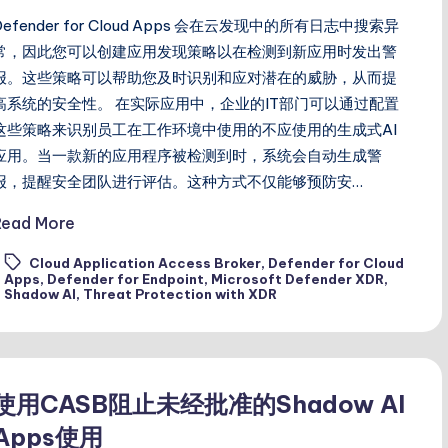
Defender for Cloud Apps 会在云发现中的所有日志中搜索异
常，因此您可以创建应用发现策略以在检测到新应用时发出警
报。这些策略可以帮助您及时识别和应对潜在的威胁，从而提
高系统的安全性。 在实际应用中，企业的IT部门可以通过配置
这些策略来识别员工在工作环境中使用的不应使用的生成式AI
应用。当一款新的应用程序被检测到时，系统会自动生成警
报，提醒安全团队进行评估。这种方式不仅能够预防安…
Read More
Cloud Application Access Broker
,
Defender for Cloud
ags:
Apps
,
Defender for Endpoint
,
Microsoft Defender XDR
,
Shadow AI
,
Threat Protection with XDR
使用CASB阻止未经批准的Shadow AI
Apps使用