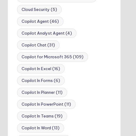
Cloud Security
(5)
Copilot Agent
(46)
Copilot Analyst Agent
(4)
Copilot Chat
(31)
Copilot for Microsoft 365
(109)
Copilot In Excel
(16)
Copilot In Forms
(6)
Copilot In Planner
(11)
Copilot In PowerPoint
(11)
Copilot In Teams
(19)
Copilot In Word
(13)