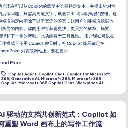
用户现在可以从Copilot的回复中选择特定文本，并提出针对性
的后续问题。只需高亮该文字，就会弹出“询问副驾驶”按钮。这
种精准的定向消除了过于宽泛的答案，让用户能够精准挖掘他
们所需的内容。你的用户将获得更快、更受控的解释、摘要、
翻译和下一步的帮助。此功能将于三月推出。 用户现在可以在
工作模式下使用 Copilot 聊天时，将 Copilot 提示锚定在
SharePoint 列表或网站上。要在提示…
Read More
Copilot Agent
,
Copilot Chat
,
Copilot for Microsoft
ags:
365
,
Generative AI
,
Microsoft 365
,
Microsoft 365
Copilot
,
Microsoft 365 Copilot Chat
,
Workplace AI
AI 驱动的文档共创新范式：Copilot 如
何重塑 Word 画布上的写作工作流