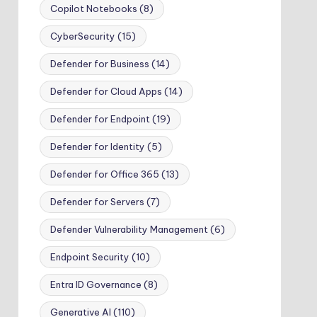
Copilot Notebooks
(8)
CyberSecurity
(15)
Defender for Business
(14)
Defender for Cloud Apps
(14)
Defender for Endpoint
(19)
Defender for Identity
(5)
Defender for Office 365
(13)
Defender for Servers
(7)
Defender Vulnerability Management
(6)
Endpoint Security
(10)
Entra ID Governance
(8)
Generative AI
(110)