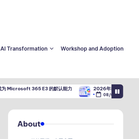
AI Transformation
Workshop and Adoption
oft 365 E3 的默认能力
2026年Microsoft 365 Copi
08/04/2026
About