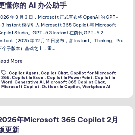
更懂你的 AI 办公助手
2026 年 3 月 3 日，Microsoft 正式宣布将 OpenAI 的 GPT-
5.3 Instant 模型引入 Microsoft 365 Copilot 与 Microsoft
Copilot Studio。GPT-5.3 Instant 在前代 GPT-5.2
Instant（2025 年 12 月 11 日发布，含 Instant、Thinking、Pro
三个子版本）基础之上，重…
Read More
Copilot Agent
,
Copilot Chat
,
Copilot for Microsoft
365
,
Copilot In Excel
,
Copilot In PowerPoint
,
Copilot In
ags:
Word
,
Generative AI
,
Microsoft 365 Copilot Chat
,
Microsoft Copilot
,
Outlook In Copilot
,
Workplace AI
2026年Microsoft 365 Copilot 2月
版更新